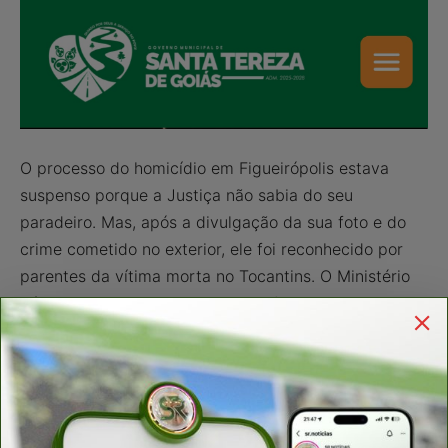
O processo do homicídio em Figueirópolis estava
suspenso porque a Justiça não sabia do seu
paradeiro. Mas, após a divulgação da sua foto e do
crime cometido no exterior, ele foi reconhecido por
parentes da vítima morta no Tocantins. O Ministério
Público Estadual encaminhou a informação do
assassinato no Estado para a Polícia Federal que
comunicou oficialmente as autoridades americanas no
Brasil.
A investigação apontou que na época do crime em