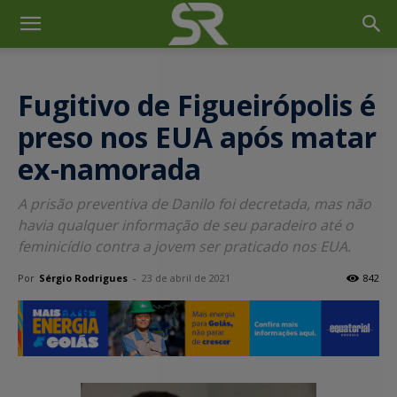
Fugitivo de Figueirópolis é
preso nos EUA após matar
ex-namorada
A prisão preventiva de Danilo foi decretada, mas não
havia qualquer informação de seu paradeiro até o
feminicídio contra a jovem ser praticado nos EUA.
Por
Sérgio Rodrigues
-
23 de abril de 2021
842