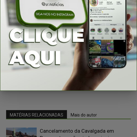
Figueirópolis, Danilo e Valter estavam em uma
lanchonete e Danilo teria feito seis disparos contra a
vítima à queima-roupa. O suspeito ainda teria pegado
o celular de Valter Júnior antes de fugir do local em
um carro. Danilo Sousa responde por homicídio
duplamente qualificado, por motivo torpe e mediante
recurso que dificultou a defesa da vítima.
MATÉRIAS RELACIONADAS
Mais do autor
Cancelamento da Cavalgada em