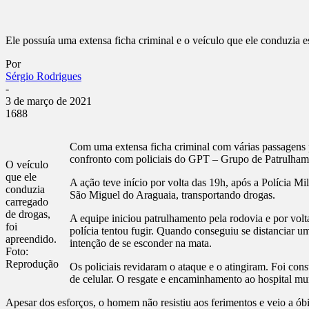
Ele possuía uma extensa ficha criminal e o veículo que ele conduzia e
Por
Sérgio Rodrigues
-
3 de março de 2021
1688
Com uma extensa ficha criminal com várias passagens p
confronto com policiais do GPT – Grupo de Patrulhame
O veículo
que ele
A ação teve início por volta das 19h, após a Polícia
conduzia
São Miguel do Araguaia, transportando drogas.
carregado
de drogas,
A equipe iniciou patrulhamento pela rodovia e por v
foi
polícia tentou fugir. Quando conseguiu se distanciar 
apreendido.
intenção de se esconder na mata.
Foto:
Reprodução
Os policiais revidaram o ataque e o atingiram. Foi con
de celular. O resgate e encaminhamento ao hospital muni
Apesar dos esforços, o homem não resistiu aos ferimentos e veio a óbit