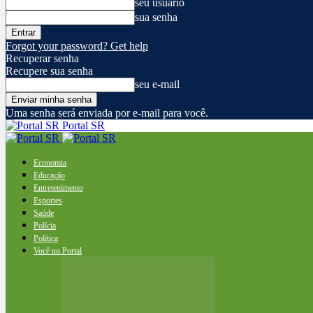
seu usuário
sua senha
Forgot your password? Get help
Recuperar senha
Recupere sua senha
seu e-mail
Uma senha será enviada por e-mail para você.
Portal SR
Economia
Educação
Entretenimento
Esportes
Saúde
Polícia
Política
Você no Portal