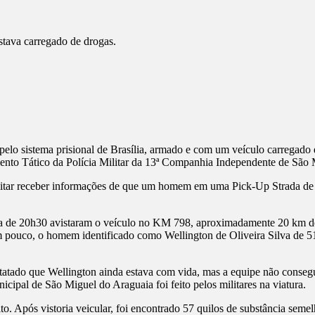
stava carregado de drogas.
elo sistema prisional de Brasília, armado e com um veículo carregado 
nto Tático da Polícia Militar da 13ª Companhia Independente de São 
 Militar receber informações de que um homem em uma Pick-Up Strada de
olta de 20h30 avistaram o veículo no KM 798, aproximadamente 20 km
um pouco, o homem identificado como Wellington de Oliveira Silva de 51
statado que Wellington ainda estava com vida, mas a equipe não conseg
cipal de São Miguel do Araguaia foi feito pelos militares na viatura.
o. Após vistoria veicular, foi encontrado 57 quilos de substância semelh