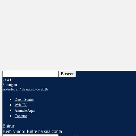
C
23.4
Porangatu
sexta-feira, 7 de agosto de 2026
Quem Somos
Web TV
Anuncie Aqui
Contatos
Entrar
Bem-vindo! Entre na sua conta