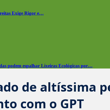
reitas Exige Rigor e…
das podem espalhar Lixeiras Ecológicas por…
o de altíssima p
nto com o GPT