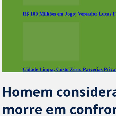
R$ 100 Milhões em Jogo: Vereador Lucas F
Cidade Limpa, Custo Zero: Parcerias Priva
Homem considerad
morre em confro