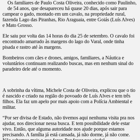
Os familiares de Paulo Costa Oliveira, conhecido como Paulinho,
de 54 anos, que desapareceu há quase 20 dias, após sair para
campear o gado, montado em um cavalo, na propriedade rural,
fazenda Lago das Piranhas, Rio Araguaia, entre Goiás (Luís Alves)
e Mato Grosso.
Ele saiu por volta das 14 horas do dia 25 de setembro. O cavalo foi
encontrado amarrado às margens do lago do Varal, onde tinha
pisada e rastro até às margens.
Bombeiros com cães e drones, amigos, familiares, a Náutica e
voluntários continuam realizando buscas, mas em nenhum sinal do
paradeiro dele até o momento.
A sobrinha da vítima, Michele Costa de Oliveira, explicou que o tio
é nascido e criado na região do povoado de Luís Alves e tem três
filhos. Ela faz um apelo por mais apoio com a Polícia Ambiental e
militar.
“Por ser divisa de Estado, não tivemos aqui nenhuma visita pra nos
ajudar, nos direcionar nessa busca. E tem possibilidade dele estar
vivo. Então, que alguma autoridade nos ajude porque estamos
precisando. A família já está cansada, já não dorme, já não come.