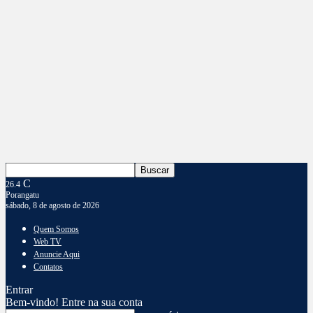
C
26.4
Porangatu
sábado, 8 de agosto de 2026
Quem Somos
Web TV
Anuncie Aqui
Contatos
Entrar
Bem-vindo! Entre na sua conta