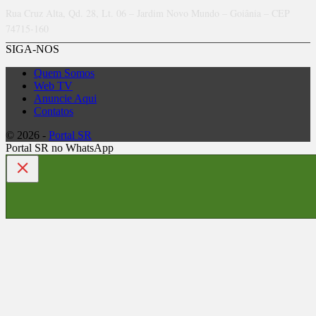
Rua Cruz Alta, Qd. 28, Lt. 06 – Jardim Novo Mundo – Goiânia – CEP
74715-160
SIGA-NOS
Quem Somos
Web TV
Anuncie Aqui
Contatos
© 2026 -
Portal SR
Portal SR no WhatsApp