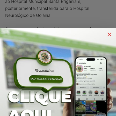
ao Hospital Municipal Santa Efigênia e,
posteriormente, transferida para o Hospital
Neurológico de Goiânia.
O jovem tentou fugir também pra rua, mas foi
atingido e morreu poucos metros dali. os autores do
crime estavam num veículo Gol, de cor prata.
A Polícia Civil de Niquelândia investiga o caso para
encontrar os autores dos disparos.
MATÉRIAS RELACIONADAS
Mais do autor