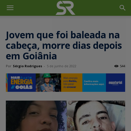
Jovem que foi baleada na
cabeça, morre dias depois
em Goiânia
Por
Sérgio Rodrigues
-
5 de junho de 2022
544