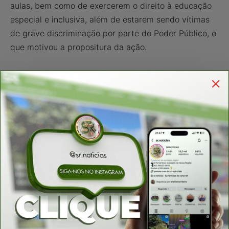
aulas, bem como de exercerem o direito à educação
especial e inclusiva, além de estarem sendo vítimas
de grave discriminação por parte do Poder Público, o
que motivou a propositura da ação.
E em nota a Prefeitura de Porangatu declarou que "a
ação civil proposta pelo MP está em segredo de
justiça, e a assessoria jurídica ainda não obteve
acesso", e finalizou dizendo que "a gestão da cidade
tem se esforçado muito para promover uma
educação mais inclusiva e adequada às necessidades
das pessoas com deficiência".