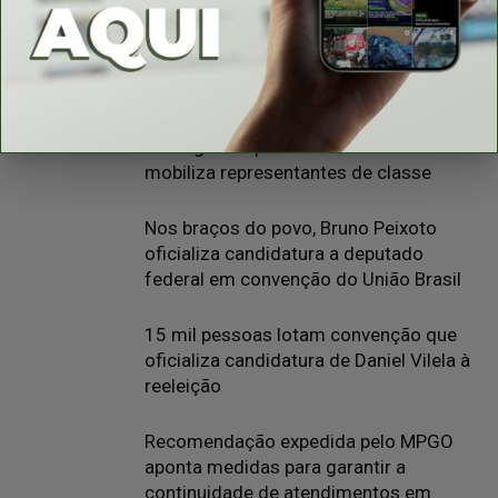
MATÉRIAS RELACIONADAS
Mais do autor
Cancelamento da Cavalgada em
Porangatu expõe ainda mais rixa e
mobiliza representantes de classe
Nos braços do povo, Bruno Peixoto
oficializa candidatura a deputado
federal em convenção do União Brasil
15 mil pessoas lotam convenção que
oficializa candidatura de Daniel Vilela à
reeleição
Recomendação expedida pelo MPGO
aponta medidas para garantir a
continuidade de atendimentos em