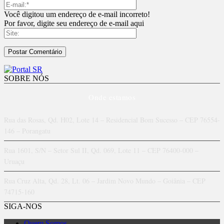
Você digitou um endereço de e-mail incorreto!
Por favor, digite seu endereço de e-mail aqui
SOBRE NÓS
Onde estamos
Rua das Rosas, Qd. H02, Lote 14 – Residencial Bom Sucesso – CEP 76554-
146 – Porangatu
Rua 1601, S/N – Setor Sul II, Qd. 069, Lote 11 – CEP 76400-000 –
Uruaçu
Rua Cruz Alta, Qd. 28, Lt. 06 – Jardim Novo Mundo – Goiânia – CEP
74715-160
SIGA-NOS
Quem Somos