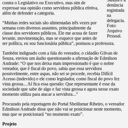
contra o Legislativo ou Executivo, mas sim de
denúncia
expressar sua opinião como servidora pública efetiva,
registrada
além de defender a categoria.
na
delegacia.
“Minhas redes sociais são alimentadas três vezes por
Foto:
semana com diversos assuntos, principalmente da
Arquivo
classe dos servidores públicos. Ele me acusa de fazer
Pessoal.
levante, movimentação, mas se esquece que antes de
ser política, eu sou funcionária pública”, pontuou a professora.
Também indignado com a fala do vereador, o cidadão Gilvan de
Souza, enviou um áudio questionando a afirmação de Edmilson
Andrade: “O que nos deixa mais impressionado é que o nobre
vereador, que é fiscal do povo, sabia que essa servidora
possivelmente, entre aspas, não sei se procede, recebia Difícil
Acesso (indevido) e ele como legislador, como fiscal do povo fez
vista grossa... Aí fica essa questão: Que representante é esse da
sociedade que sabe de algo e faz vista grossa e agora nesse exato
momento utiliza para atacar a servidora...”
Procurado pela reportagem do Portal Sheilismar Ribeiro, o vereador
Edmilson Andrade disse que não vai se posicionar neste momento,
mas que se posicionará “no momento exato”.
Projeto