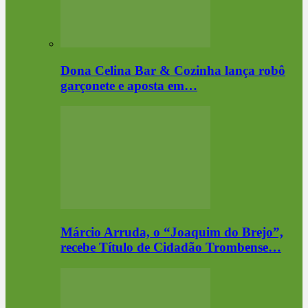
Dona Celina Bar & Cozinha lança robô
garçonete e aposta em…
Márcio Arruda, o “Joaquim do Brejo”,
recebe Título de Cidadão Trombense…