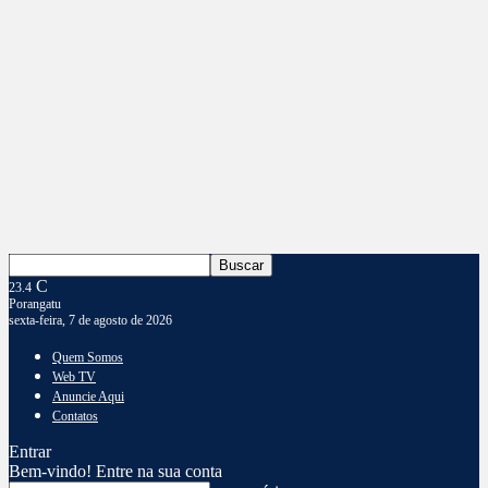
C
23.4
Porangatu
sexta-feira, 7 de agosto de 2026
Quem Somos
Web TV
Anuncie Aqui
Contatos
Entrar
Bem-vindo! Entre na sua conta