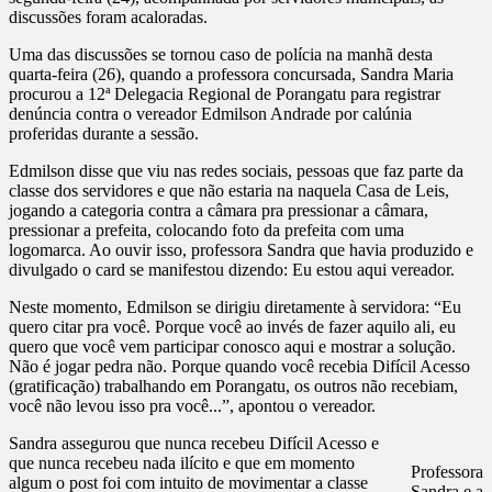
discussões foram acaloradas.
Uma das discussões se tornou caso de polícia na manhã desta
quarta-feira (26), quando a professora concursada, Sandra Maria
procurou a 12ª Delegacia Regional de Porangatu para registrar
denúncia contra o vereador Edmilson Andrade por calúnia
proferidas durante a sessão.
Edmilson disse que viu nas redes sociais, pessoas que faz parte da
classe dos servidores e que não estaria na naquela Casa de Leis,
jogando a categoria contra a câmara pra pressionar a câmara,
pressionar a prefeita, colocando foto da prefeita com uma
logomarca. Ao ouvir isso, professora Sandra que havia produzido e
divulgado o card se manifestou dizendo: Eu estou aqui vereador.
Neste momento, Edmilson se dirigiu diretamente à servidora: “Eu
quero citar pra você. Porque você ao invés de fazer aquilo ali, eu
quero que você vem participar conosco aqui e mostrar a solução.
Não é jogar pedra não. Porque quando você recebia Difícil Acesso
(gratificação) trabalhando em Porangatu, os outros não recebiam,
você não levou isso pra você...”, apontou o vereador.
Sandra assegurou que nunca recebeu Difícil Acesso e
que nunca recebeu nada ilícito e que em momento
Professora
algum o post foi com intuito de movimentar a classe
Sandra e a