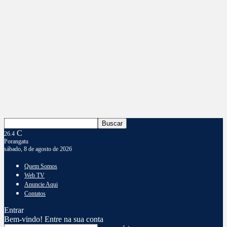
C
26.4
Porangatu
sábado, 8 de agosto de 2026
Quem Somos
Web TV
Anuncie Aqui
Contatos
Entrar
Bem-vindo! Entre na sua conta