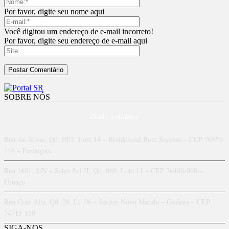
Por favor, digite seu nome aqui
Você digitou um endereço de e-mail incorreto!
Por favor, digite seu endereço de e-mail aqui
SOBRE NÓS
Onde estamos
Rua das Rosas, Qd. H02, Lote 14 – Residencial Bom Sucesso – CEP 76554-
146 – Porangatu
Rua 1601, S/N – Setor Sul II, Qd. 069, Lote 11 – CEP 76400-000 –
Uruaçu
Rua Cruz Alta, Qd. 28, Lt. 06 – Jardim Novo Mundo – Goiânia – CEP
74715-160
SIGA-NOS