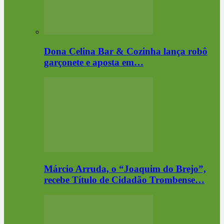
Dona Celina Bar & Cozinha lança robô
garçonete e aposta em…
Márcio Arruda, o “Joaquim do Brejo”,
recebe Título de Cidadão Trombense…