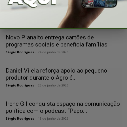
Justiça Eleitoral inicia cumprimento de
quebra de sigilo bancário contra prefeito...
Sérgio Rodrigues
-
27 de junho de 2026
Novo Planalto entrega cartões de
programas sociais e beneficia famílias
Sérgio Rodrigues
-
24 de junho de 2026
Daniel Vilela reforça apoio ao pequeno
produtor durante o Agro é...
Sérgio Rodrigues
-
23 de junho de 2026
Irene Gil conquista espaço na comunicação
política com o podcast “Papo...
Sérgio Rodrigues
-
18 de junho de 2026