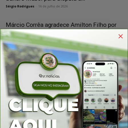
Sérgio Rodrigues
-
16 de julho de 2026
Márcio Corrêa agradece Amilton Filho por
viabilizar atrações para aniversário de...
Sérgio Rodrigues
-
4 de julho de 2026
Dr. Albertino Azevedo recebe Medalha do
Mérito Legislativo Pedro Ludovico
Teixeira...
Sérgio Rodrigues
-
8 de julho de 2026
Porangatuense Osmar Borges toma posse
como vereador de Anápolis
Sérgio Rodrigues
-
8 de julho de 2026