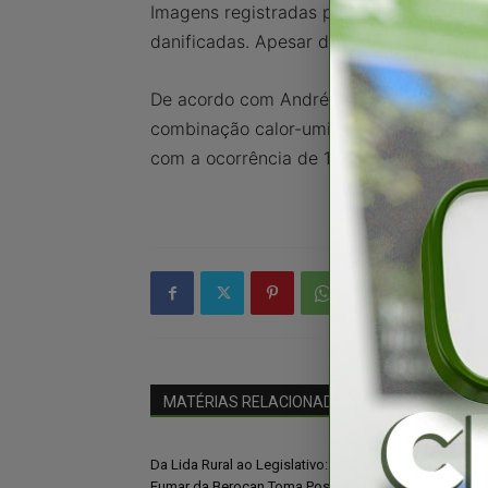
Imagens registradas por câmeras de segu
danificadas. Apesar do susto e dos estra
De acordo com André Amorim, gerente do 
combinação calor-umidade provoca essas
com a ocorrência de 10,8 mm de chuva.
MATÉRIAS RELACIONADAS
Mais do autor
Da Lida Rural ao Legislativo:
Cancelamento 
Eumar da Berocan Toma Posse na
Porangatu expõe