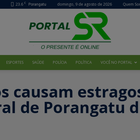
C
23.6
domingo, 9 de agosto de 2026
Quem So
Porangatu
ESPORTES
SAÚDE
POLÍCIA
POLÍTICA
VOCÊ NO PORTAL
Portal
os causam estrago
ral de Porangatu 
SR