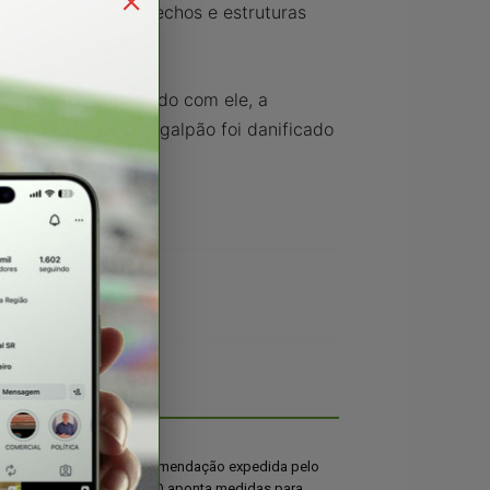
ados por longos trechos e estruturas
as cidades. De acordo com ele, a
 ele conta que um galpão foi danificado
otam convenção
Recomendação expedida pelo
didatura de
MPGO aponta medidas para