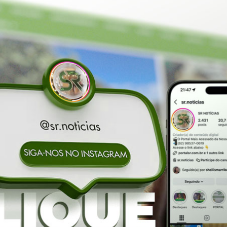
rança e populares após o temporal, mostram galhos espalh
gos, não houve registro de feridos na fazenda.
centro, chuvas e ventos fortes foram registrados em outr
 chuvas fortes que causam alguns estragos. Em Porangatu,
da Cavalgada em
Nos braços do povo, Bruno
15 mil pessoas l
 ainda mais rixa
Peixoto oficializa candidatura a
que oficializa can