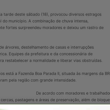
na tarde deste sábado (18), provocou diversos estragos
al do município. A combinação de chuva intensa,
nte fortes surpreendeu moradores e deixou um rastro de
de árvores, destelhamento de casas e interrupções
rica. Equipes da prefeitura e da concessionária de
ra restabelecer a normalidade e liberar vias obstruídas.
dos está a Fazenda Boa Parada II, situada às margens da BR-
aram pela região com grande intensidade.
De acordo com moradores e trabalhador
e cercas, pastagens e áreas de preservação, além de bloque