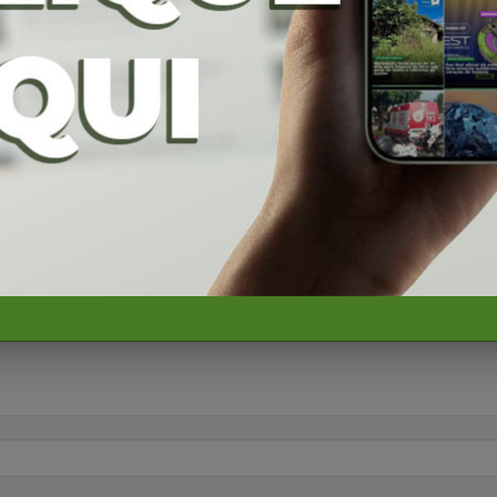
esentantes de
deputado federal em convenção
Daniel Vilela à ree
do União Brasil