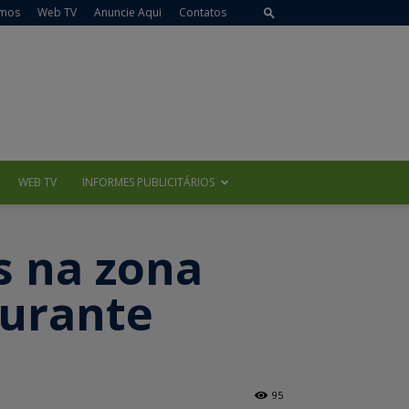
mos
Web TV
Anuncie Aqui
Contatos
WEB TV
INFORMES PUBLICITÁRIOS
s na zona
durante
95