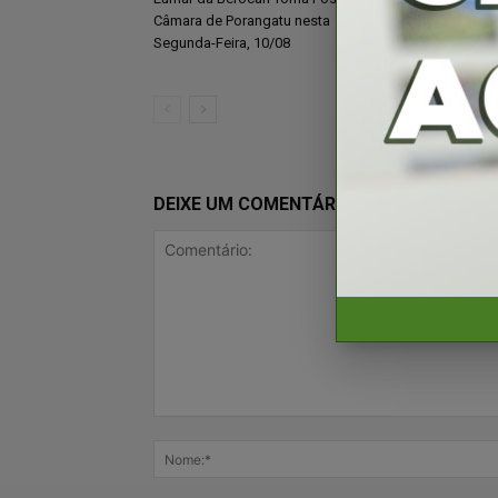
Câmara de Porangatu nesta
e mobiliza repr
Segunda-Feira, 10/08
classe
DEIXE UM COMENTÁRIO