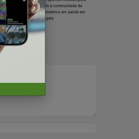
leição
garantir a continuidade de
atendimentos em saúde em
Porangatu