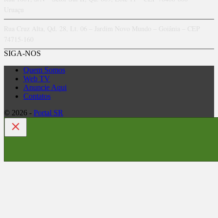
Uruaçu
Rua Cruz Alta, Qd. 28, Lt. 06 – Jardim Novo Mundo – Goiânia – CEP
74715-160
SIGA-NOS
Quem Somos
Web TV
Anuncie Aqui
Contatos
© 2026 -
Portal SR