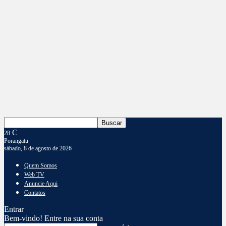
C
28
Porangatu
sábado, 8 de agosto de 2026
Quem Somos
Web TV
Anuncie Aqui
Contatos
Entrar
Bem-vindo! Entre na sua conta