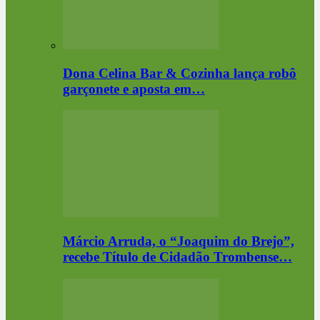
Dona Celina Bar & Cozinha lança robô
garçonete e aposta em…
Márcio Arruda, o “Joaquim do Brejo”,
recebe Título de Cidadão Trombense…