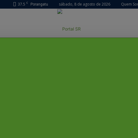
C
37.5
sábado, 8 de agosto de 2026
Quem So
Porangatu
ESPORTES
SAÚDE
POLÍCIA
POLÍTICA
VOCÊ NO PORTAL
Portal
r
SR