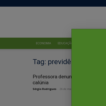
ECONOMIA
EDUCAÇÃO
ENTRETENIMENTO
Tag: previdência
Professora denuncia vereador po
calúnia
Sérgio Rodrigues
-
26 de maio de 2021