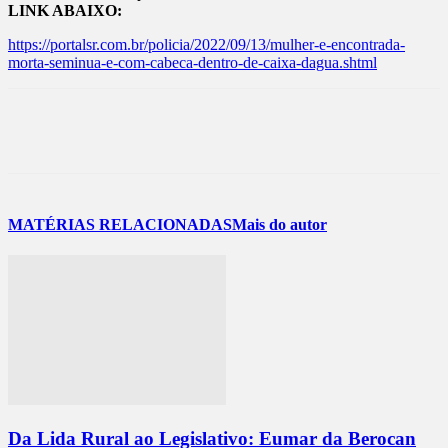
LINK ABAIXO:
https://portalsr.com.br/policia/2022/09/13/mulher-e-encontrada-
morta-seminua-e-com-cabeca-dentro-de-caixa-dagua.shtml
MATÉRIAS RELACIONADAS
Mais do autor
Da Lida Rural ao Legislativo: Eumar da Berocan