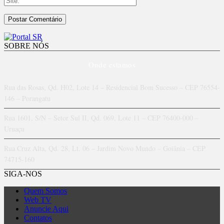
SOBRE NÓS
Onde estamos
Rua das Rosas, Qd. H02, Lote 14 – Residencial Bom Sucesso – CEP 76554-
146 – Porangatu
Rua 1601, S/N – Setor Sul II, Qd. 069, Lote 11 – CEP 76400-000 –
Uruaçu
Rua Cruz Alta, Qd. 28, Lt. 06 – Jardim Novo Mundo – Goiânia – CEP
74715-160
SIGA-NOS
Quem Somos
Web TV
Anuncie Aqui
Contatos