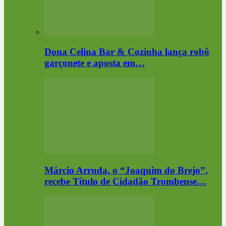
Dona Celina Bar & Cozinha lança robô
garçonete e aposta em…
Márcio Arruda, o “Joaquim do Brejo”,
recebe Título de Cidadão Trombense…