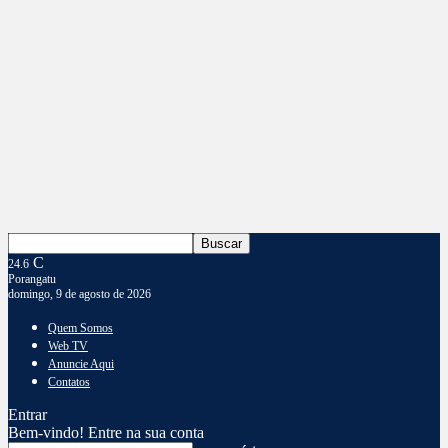
C
24.6
Porangatu
domingo, 9 de agosto de 2026
Quem Somos
Web TV
Anuncie Aqui
Contatos
Entrar
Bem-vindo! Entre na sua conta