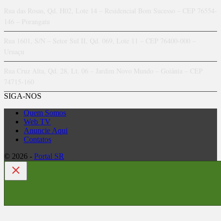
Rua das Rosas, Qd. H02, Lote 14 – Residencial Bom Sucesso – CEP 76554-
146 – Porangatu
Rua 1601, S/N – Setor Sul II, Qd. 069, Lote 11 – CEP 76400-000 –
Uruaçu
Rua Cruz Alta, Qd. 28, Lt. 06 – Jardim Novo Mundo – Goiânia – CEP
74715-160
SIGA-NOS
Quem Somos
Web TV
Anuncie Aqui
Contatos
© 2026 -
Portal SR