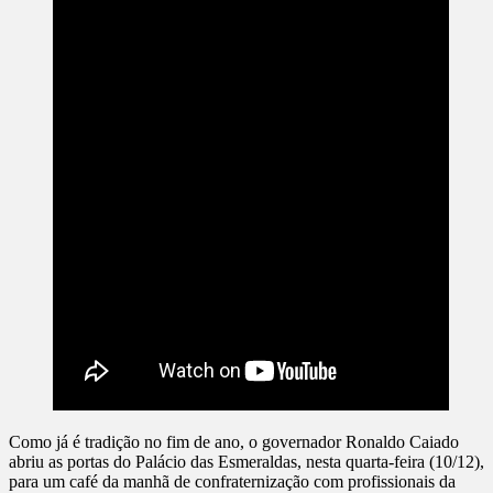
Como já é tradição no fim de ano, o governador Ronaldo Caiado
abriu as portas do Palácio das Esmeraldas, nesta quarta-feira (10/12),
para um café da manhã de confraternização com profissionais da