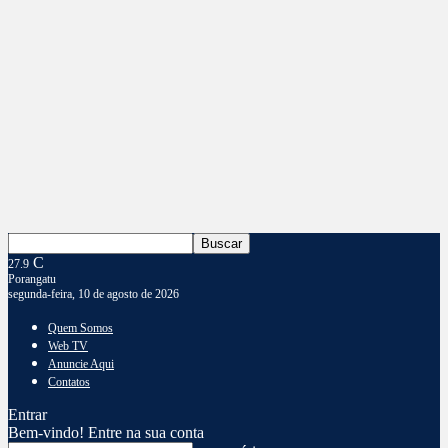
C
27.9
Porangatu
segunda-feira, 10 de agosto de 2026
Quem Somos
Web TV
Anuncie Aqui
Contatos
Entrar
Bem-vindo! Entre na sua conta