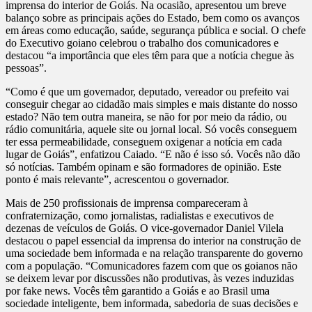
imprensa do interior de Goiás. Na ocasião, apresentou um breve
balanço sobre as principais ações do Estado, bem como os avanços
em áreas como educação, saúde, segurança pública e social. O chefe
do Executivo goiano celebrou o trabalho dos comunicadores e
destacou “a importância que eles têm para que a notícia chegue às
pessoas”.
“Como é que um governador, deputado, vereador ou prefeito vai
conseguir chegar ao cidadão mais simples e mais distante do nosso
estado? Não tem outra maneira, se não for por meio da rádio, ou
rádio comunitária, aquele site ou jornal local. Só vocês conseguem
ter essa permeabilidade, conseguem oxigenar a notícia em cada
lugar de Goiás”, enfatizou Caiado. “E não é isso só. Vocês não dão
só notícias. Também opinam e são formadores de opinião. Este
ponto é mais relevante”, acrescentou o governador.
Mais de 250 profissionais de imprensa compareceram à
confraternização, como jornalistas, radialistas e executivos de
dezenas de veículos de Goiás. O vice-governador Daniel Vilela
destacou o papel essencial da imprensa do interior na construção de
uma sociedade bem informada e na relação transparente do governo
com a população. “Comunicadores fazem com que os goianos não
se deixem levar por discussões não produtivas, às vezes induzidas
por fake news. Vocês têm garantido a Goiás e ao Brasil uma
sociedade inteligente, bem informada, sabedoria de suas decisões e