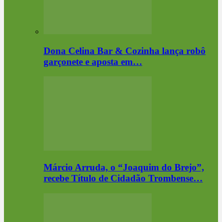
Dona Celina Bar & Cozinha lança robô
garçonete e aposta em…
Márcio Arruda, o “Joaquim do Brejo”,
recebe Título de Cidadão Trombense…