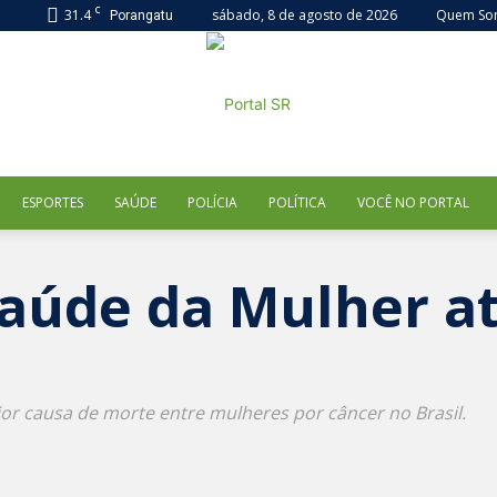
C
31.4
sábado, 8 de agosto de 2026
Quem So
Porangatu
ESPORTES
SAÚDE
POLÍCIA
POLÍTICA
VOCÊ NO PORTAL
Portal
Saúde da Mulher 
SR
ior causa de morte entre mulheres por câncer no Brasil.