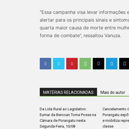
“Essa campanha visa levar informações e
alertar para os principais sinais e sint
quarta maior causa de morte entre mulhe
forma de combate”, ressaltou Vanuza.
MATÉRIAS RELACIONADAS
Mais do autor
Da Lida Rural ao Legislativo:
Cancelamento 
Eumar da Berocan Toma Posse na
Porangatu expõe
Câmara de Porangatu nesta
e mobiliza repr
Segunda-Feira, 10/08
classe