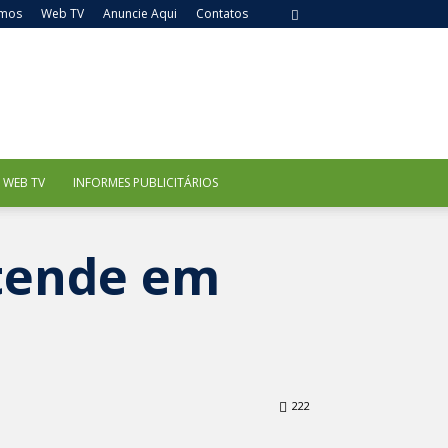
mos
Web TV
Anuncie Aqui
Contatos
WEB TV
INFORMES PUBLICITÁRIOS
atende em
222