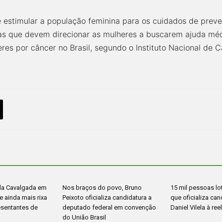
 estimular a população feminina para os cuidados de preve
omas que devem direcionar as mulheres a buscarem ajuda méd
res por câncer no Brasil, segundo o Instituto Nacional de 
da Cavalgada em
Nos braços do povo, Bruno
15 mil pessoas l
 ainda mais rixa
Peixoto oficializa candidatura a
que oficializa can
esentantes de
deputado federal em convenção
Daniel Vilela à ree
do União Brasil