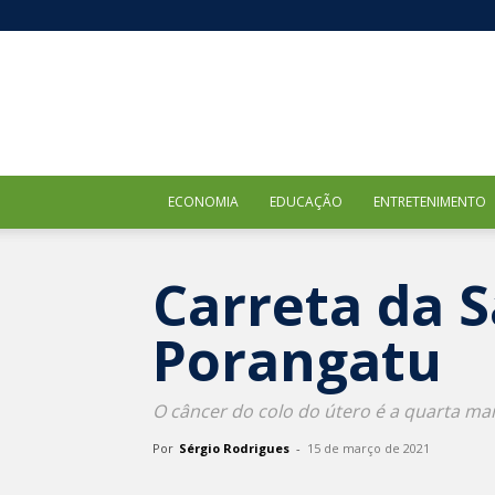
ECONOMIA
EDUCAÇÃO
ENTRETENIMENTO
Carreta da 
Porangatu
O câncer do colo do útero é a quarta ma
Por
Sérgio Rodrigues
-
15 de março de 2021