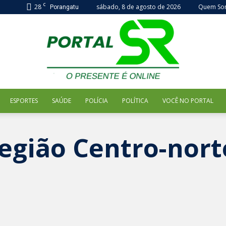
C
28
sábado, 8 de agosto de 2026
Quem So
Porangatu
ESPORTES
SAÚDE
POLÍCIA
POLÍTICA
VOCÊ NO PORTAL
Portal
egião Centro-nort
SR