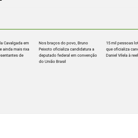
da Cavalgada em
Nos braços do povo, Bruno
15 mil pessoas l
 ainda mais rixa
Peixoto oficializa candidatura a
que oficializa can
esentantes de
deputado federal em convenção
Daniel Vilela à ree
do União Brasil