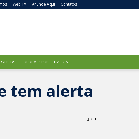
mos
Web TV
Anuncie Aqui
Contatos
WEB TV
INFORMES PUBLICITÁRIOS
e tem alerta
661