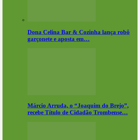
Dona Celina Bar & Cozinha lança robô
garçonete e aposta em…
Márcio Arruda, o “Joaquim do Brejo”,
recebe Título de Cidadão Trombense…