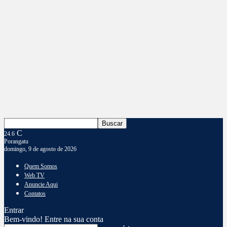
C
24.6
Porangatu
domingo, 9 de agosto de 2026
Quem Somos
Web TV
Anuncie Aqui
Contatos
Entrar
Bem-vindo! Entre na sua conta