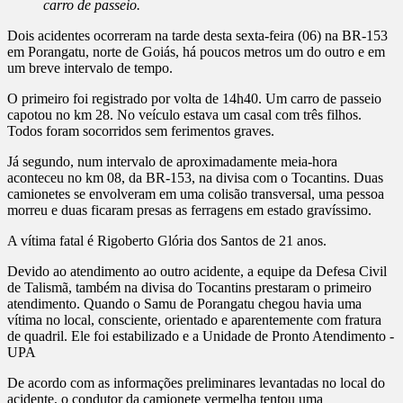
carro de passeio.
Dois acidentes ocorreram na tarde desta sexta-feira (06) na BR-153
em Porangatu, norte de Goiás, há poucos metros um do outro e em
um breve intervalo de tempo.
O primeiro foi registrado por volta de 14h40. Um carro de passeio
capotou no km 28. No veículo estava um casal com três filhos.
Todos foram socorridos sem ferimentos graves.
Já segundo, num intervalo de aproximadamente meia-hora
aconteceu no km 08, da BR-153, na divisa com o Tocantins. Duas
camionetes se envolveram em uma colisão transversal, uma pessoa
morreu e duas ficaram presas as ferragens em estado gravíssimo.
A vítima fatal é Rigoberto Glória dos Santos de 21 anos.
Devido ao atendimento ao outro acidente, a equipe da Defesa Civil
de Talismã, também na divisa do Tocantins prestaram o primeiro
atendimento. Quando o Samu de Porangatu chegou havia uma
vítima no local, consciente, orientado e aparentemente com fratura
de quadril. Ele foi estabilizado e a Unidade de Pronto Atendimento -
UPA
De acordo com as informações preliminares levantadas no local do
acidente, o condutor da camionete vermelha tentou uma