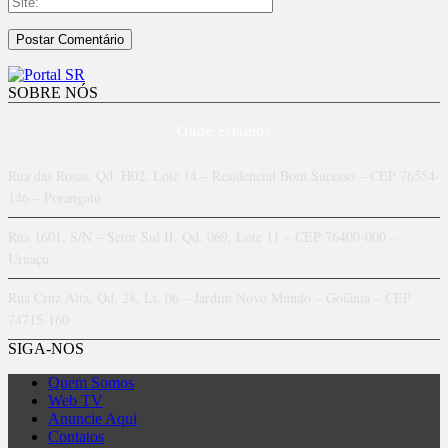
SOBRE NÓS
Onde estamos
Rua das Rosas, Qd. H02, Lote 14 – Residencial Bom Sucesso – CEP 76554-
146 – Porangatu
Rua 1601, S/N – Setor Sul II, Qd. 069, Lote 11 – CEP 76400-000 –
Uruaçu
Rua Cruz Alta, Qd. 28, Lt. 06 – Jardim Novo Mundo – Goiânia – CEP
74715-160
SIGA-NOS
Quem Somos
Web TV
Anuncie Aqui
Contatos