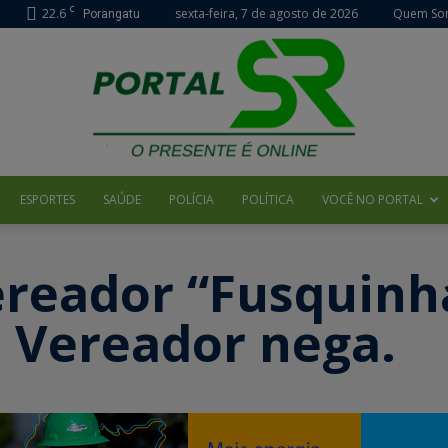
C
22.6
sexta-feira, 7 de agosto de 2026
Quem So
Porangatu
ESPORTES
SAÚDE
POLÍCIA
POLÍTICA
VOCÊ NO PORTAL
Portal
ereador “Fusquinh
. Vereador nega.
SR