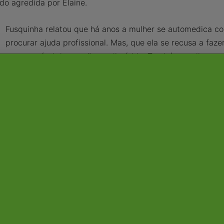
ndo agredida por Elaine.
Fusquinha relatou que há anos a mulher se automedica co
procurar ajuda profissional. Mas, que ela se recusa a fa
uma possível depressão ou distúrbio. Também explicou qu
começou a frequentar determinada religião de origem afr
inclusive familiares dela, sabe o que estou passando", exp
Já Elaine afirma que há 10 anos sofre agressões verbais, f
chegou a registrar um outro boletim de ocorrência contra 
Segundo Elaine a pedido de Fusquinha que consegue "per
irá se calar".
A Polícia Civil informou que, naquela ocasião, foi aberto
contra a Elaine que está na Justiça, e que neste momento