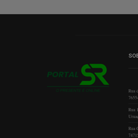
SO
Rua d
7655
Rua 1
Urua
Rua C
7471