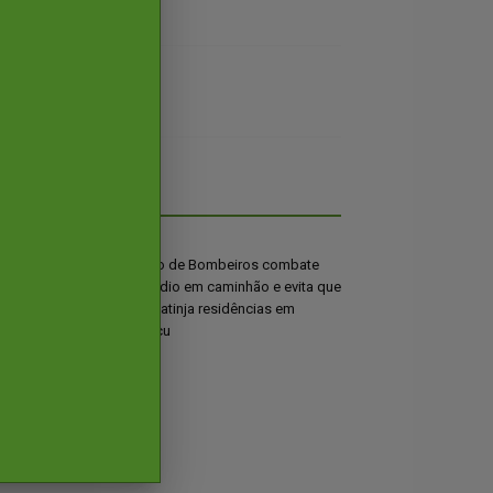
pedida pelo
Corpo de Bombeiros combate
idas para
incêndio em caminhão e evita que
uidade de
fogo atinja residências em
 saúde em
Uruaçu