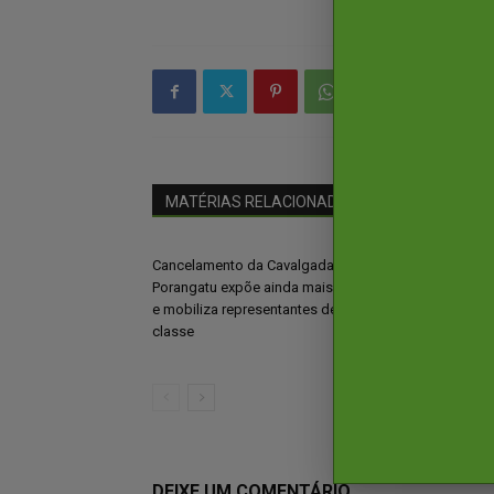
MATÉRIAS RELACIONADAS
Mais do autor
Cancelamento da Cavalgada em
Nos braços do 
Porangatu expõe ainda mais rixa
Peixoto oficiali
e mobiliza representantes de
deputado feder
classe
do União Brasil
DEIXE UM COMENTÁRIO