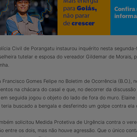
lícia Civil de Porangatu instaurou inquérito nesta segunda-f
elheira tutelar e esposa do vereador Gildemar de Morais, p
nha.
a Francisco Gomes Felipe no Boletim de Ocorrência (B.O.), n
mentos na chácara do casal e que, no decorrer da discussão
em seguida jogou o objeto do lado de fora do muro. Elaine 
 teria buscado a bengala e desferindo um golpe contra ela 
bém solicitou Medida Protetiva de Urgência contra o verea
o entre os dois, mas não houve agressão. Que o único conta