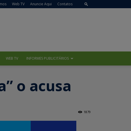
mos
Web TV
Anuncie Aqui
Contatos
WEB TV
INFORMES PUBLICITÁRIOS
a” o acusa
1879