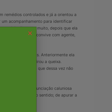
m remédios controlados e já a orientou a
zer um acompanhamento para identificar
e os dois discutem muito, depois que ela
o-brasileira. "Quem convive com agente,
lica Fusquinha.
ísicas e psicológicas. Anteriormente ela
o vereador, mas retirou a queixa.
suadir a todos, mas que dessa vez não
 um inquérito por denunciação caluniosa
, trabalha no mesmo sentido; de apurar a