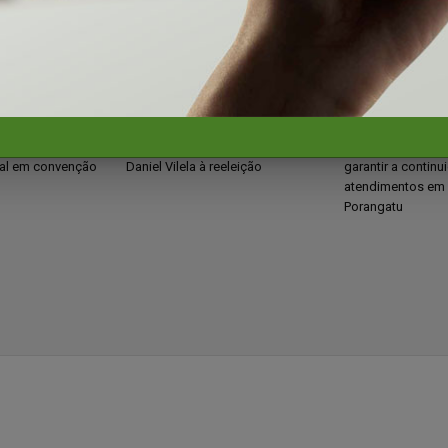
povo, Bruno
15 mil pessoas lotam convenção
Recomendação ex
za candidatura a
que oficializa candidatura de
MPGO aponta med
al em convenção
Daniel Vilela à reeleição
garantir a contin
atendimentos em
Porangatu