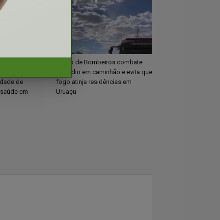
pedida pelo
Corpo de Bombeiros combate
idas para
incêndio em caminhão e evita que
uidade de
fogo atinja residências em
 saúde em
Uruaçu