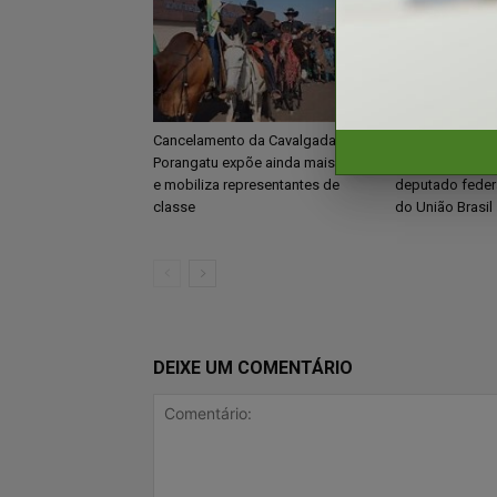
Cancelamento da Cavalgada em
Nos braços do 
Porangatu expõe ainda mais rixa
Peixoto oficiali
e mobiliza representantes de
deputado feder
classe
do União Brasil
DEIXE UM COMENTÁRIO