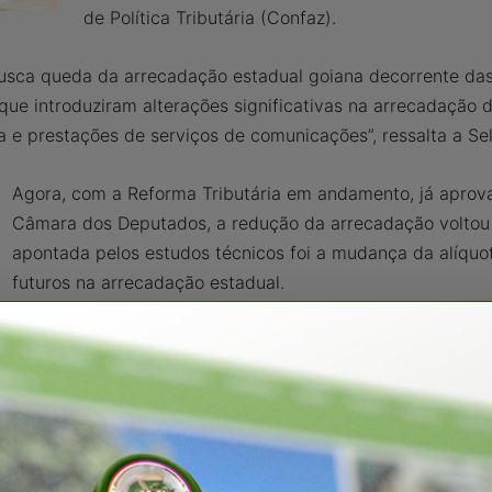
de Política Tributária (Confaz).
brusca queda da arrecadação estadual goiana decorrente da
ue introduziram alterações significativas na arrecadação
a e prestações de serviços de comunicações”, ressalta a Se
Agora, com a Reforma Tributária em andamento, já aprov
Câmara dos Deputados, a redução da arrecadação voltou a
apontada pelos estudos técnicos foi a mudança da alíquo
futuros na arrecadação estadual.
“Foi criado um novo mecanismo de partilha do Imposto sob
o ICMS, com vigência de 50 anos, proporcional à receita
entre os anos de 2024 a 2028. Portanto, o aumento da al
Estado consiga manter sua participação na arrecadação tri
alíquota, Goiás terá sua participação drasticamente redu
muitas Unidades Federadas já propuseram aumentar sua al