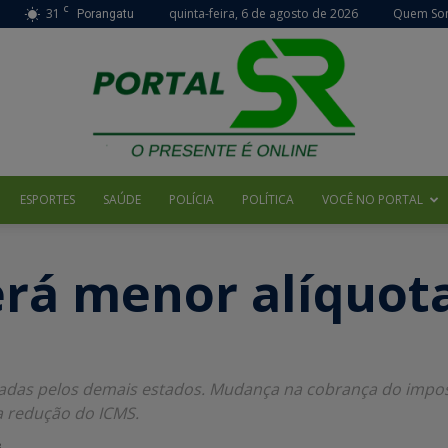
C
31
quinta-feira, 6 de agosto de 2026
Quem So
Porangatu
ESPORTES
SAÚDE
POLÍCIA
POLÍTICA
VOCÊ NO PORTAL
Portal
rá menor alíquota
SR
fixadas pelos demais estados. Mudança na cobrança do impo
a redução do ICMS.
3