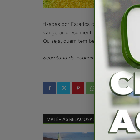
fixadas por Estados como São Paulo, Min
vai gerar crescimento de receita de ap
Ou seja, quem tem benefício de redução 
Secretaria da Economia - Governo de Go
MATÉRIAS RELACIONADAS
Mais do autor