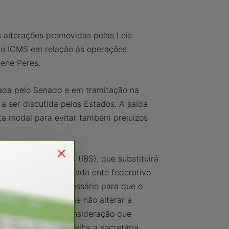
s alterações promovidas pelas Leis
 do ICMS em relação às operações
lene Peres.
ada pelo Senado e em tramitação na
 ser discutida pelos Estados. A saída
ta modal para evitar também prejuízos
re Bens e Serviços (IBS), que substituirá
 média de ICMS de cada ente federativo
íquota modal é necessário para que o
butária nacional. Se não alterar a
zida, levando em consideração que
íquota modal”, detalha a secretária.