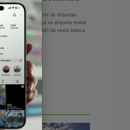
 de 1992 e é inferior às alíquotas
da Economia a mudança na alíquota modal
ge a redução do ICMS da cesta básica.