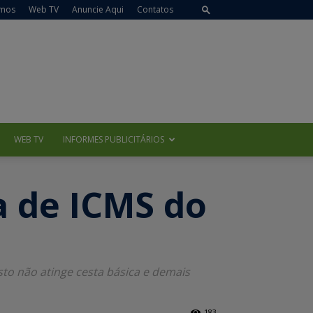
mos
Web TV
Anuncie Aqui
Contatos
WEB TV
INFORMES PUBLICITÁRIOS
 de ICMS do
sto não atinge cesta básica e demais
183