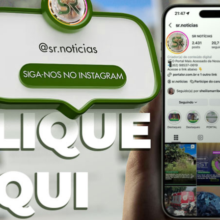
A alíquota modal de 17% é praticada em Goiás desde março
as Gerais e Rio de Janeiro. Pelos cálculos da Secretaria 
roximadamente R$ 570 milhões em 2024. O aumento não atin
do ICMS não será atingido.
iás