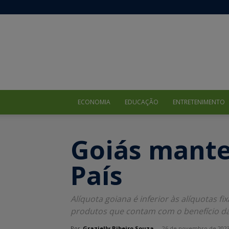
ECONOMIA
EDUCAÇÃO
ENTRETENIMENTO
Goiás mante
País
Alíquota goiana é inferior às alíquotas 
produtos que contam com o benefício d
Por
Grazielly Ribeiro Souza
-
26 de novembro de 202