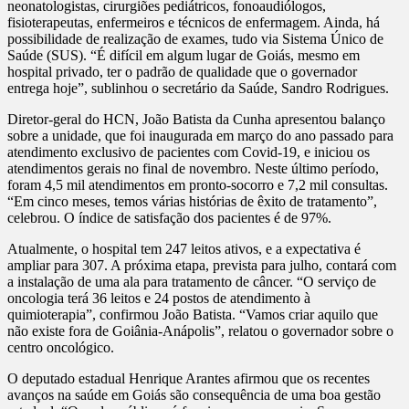
neonatologistas, cirurgiões pediátricos, fonoaudiólogos,
fisioterapeutas, enfermeiros e técnicos de enfermagem. Ainda, há
possibilidade de realização de exames, tudo via Sistema Único de
Saúde (SUS). “É difícil em algum lugar de Goiás, mesmo em
hospital privado, ter o padrão de qualidade que o governador
entrega hoje”, sublinhou o secretário da Saúde, Sandro Rodrigues.
Diretor-geral do HCN, João Batista da Cunha apresentou balanço
sobre a unidade, que foi inaugurada em março do ano passado para
atendimento exclusivo de pacientes com Covid-19, e iniciou os
atendimentos gerais no final de novembro. Neste último período,
foram 4,5 mil atendimentos em pronto-socorro e 7,2 mil consultas.
“Em cinco meses, temos várias histórias de êxito de tratamento”,
celebrou. O índice de satisfação dos pacientes é de 97%.
Atualmente, o hospital tem 247 leitos ativos, e a expectativa é
ampliar para 307. A próxima etapa, prevista para julho, contará com
a instalação de uma ala para tratamento de câncer. “O serviço de
oncologia terá 36 leitos e 24 postos de atendimento à
quimioterapia”, confirmou João Batista. “Vamos criar aquilo que
não existe fora de Goiânia-Anápolis”, relatou o governador sobre o
centro oncológico.
O deputado estadual Henrique Arantes afirmou que os recentes
avanços na saúde em Goiás são consequência de uma boa gestão