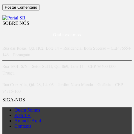
SOBRE NÓS
Onde estamos
Rua das Rosas, Qd. H02, Lote 14 – Residencial Bom Sucesso – CEP 76554-
146 – Porangatu
Rua 1601, S/N – Setor Sul II, Qd. 069, Lote 11 – CEP 76400-000 –
Uruaçu
Rua Cruz Alta, Qd. 28, Lt. 06 – Jardim Novo Mundo – Goiânia – CEP
74715-160
SIGA-NOS
Quem Somos
Web TV
Anuncie Aqui
Contatos