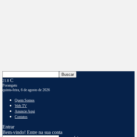
C
21.8
Porangatu
quinta-feira, 6 de agosto de 2026
Quem Somos
Web TV
Anuncie Aqui
Contatos
Entrar
Bem-vindo! Entre na sua conta