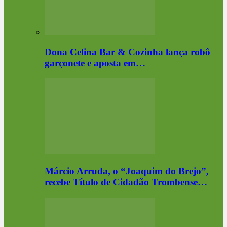
Dona Celina Bar & Cozinha lança robô
garçonete e aposta em…
Márcio Arruda, o “Joaquim do Brejo”,
recebe Título de Cidadão Trombense…