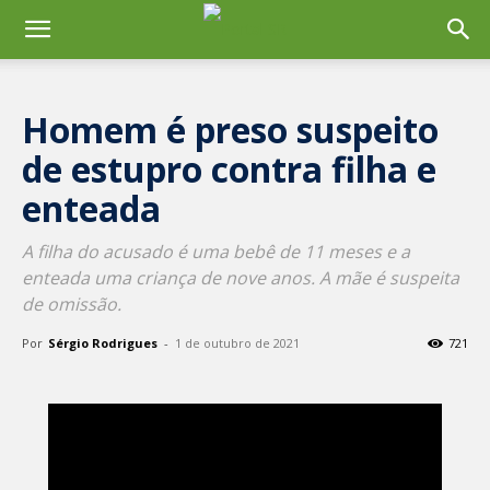
Homem é preso suspeito
de estupro contra filha e
enteada
A filha do acusado é uma bebê de 11 meses e a
enteada uma criança de nove anos. A mãe é suspeita
de omissão.
Por
Sérgio Rodrigues
-
1 de outubro de 2021
721