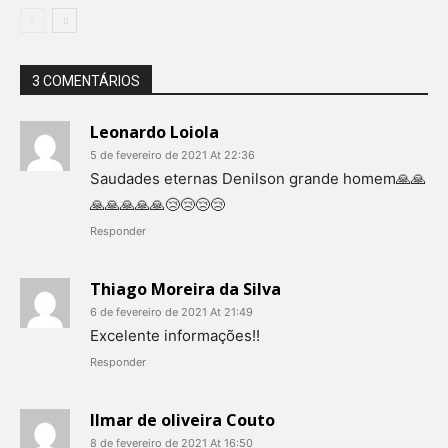
3 COMENTÁRIOS
Leonardo Loiola
5 de fevereiro de 2021 At 22:36
Saudades eternas Denilson grande homem🙏🙏
🙏🙏🙏🙏🙏😢😢😢😢
Responder
Thiago Moreira da Silva
6 de fevereiro de 2021 At 21:49
Excelente informações!!
Responder
Ilmar de oliveira Couto
8 de fevereiro de 2021 At 16:50