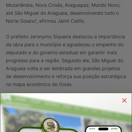
Mozarlândia, Nova Crixás, Araguapaz, Mundo Novo,
até São Miguel do Araguaia, desenvolvendo todo o
Norte Goiano”, afirmou Jamil Calife.
O prefeito Jeronymo Siqueira destacou a importância
da obra para o município e agradeceu o empenho do
deputado e do governo estadual em garantir mais
progresso para a região. Segundo ele, São Miguel do
Araguaia volta a ser lembrada em grandes projetos
de desenvolvimento e reforça sua posição estratégica
no mapa econômico de Goiás.
Reconhecido como um dos maiores defensores da
infraestrutura goiana, Jamil Calife tem atuado em
parceria com o governador Ronaldo Caiado e o vice-
governador Daniel Vilela na defesa de obras
estruturantes que promovem integração regional,