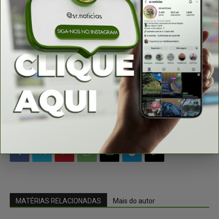
geração de empregos e crescimento sustentável.
Sua atuação firme e comprometida consolida o papel
do parlamentar como uma das principais vozes em
prol do desenvolvimento e da modernização das
rodovias goianas.
Agência Assembleia de Notícias
MATÉRIAS RELACIONADAS
Mais do autor