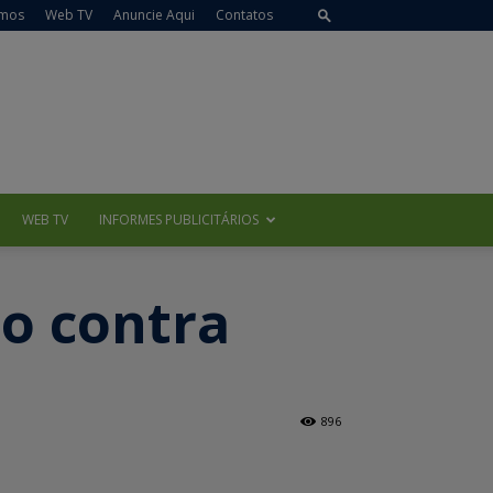
mos
Web TV
Anuncie Aqui
Contatos
WEB TV
INFORMES PUBLICITÁRIOS
o contra
896