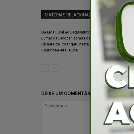
MATÉRIAS RELACIONADAS
Mais do autor
Da Lida Rural ao Legislativo:
Cancelamento 
Eumar da Berocan Toma Posse na
Porangatu expõe
Câmara de Porangatu nesta
e mobiliza repr
Segunda-Feira, 10/08
classe
DEIXE UM COMENTÁRIO