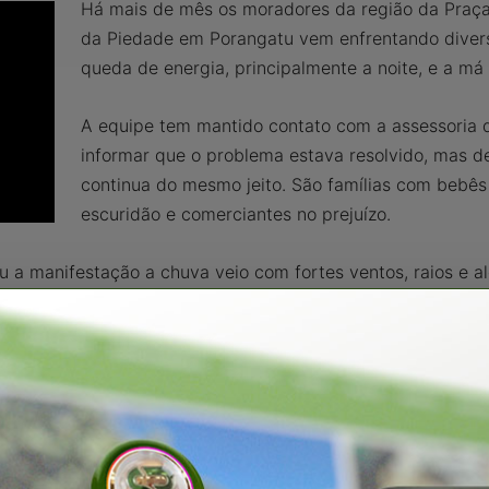
Há mais de mês os moradores da região da Praça
da Piedade em Porangatu vem enfrentando divers
queda de energia, principalmente a noite, e a má
A equipe tem mantido contato com a assessoria 
informar que o problema estava resolvido, mas 
continua do mesmo jeito. São famílias com bebês 
escuridão e comerciantes no prejuízo.
 a manifestação a chuva veio com fortes ventos, raios e a
egaram a cair. Em rodovias, árvores caíram.