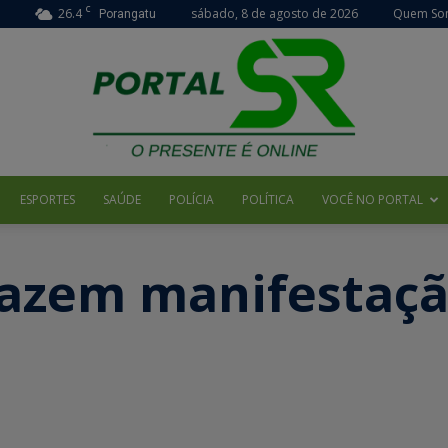
C
26.4
sábado, 8 de agosto de 2026
Quem So
Porangatu
ESPORTES
SAÚDE
POLÍCIA
POLÍTICA
VOCÊ NO PORTAL
Portal
azem manifestaçã
SR