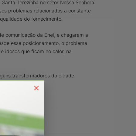
 Santa Terezinha no setor Nossa Senhora
os problemas relacionados a constante
 qualidade do fornecimento.
de comunicação da Enel, e chegaram a
desde esse posicionamento, o problema
e idosos que ficam no calor, na
lguns transformadores da cidade