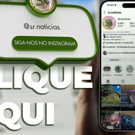
da Cavalgada em
Nos braços do povo, Bruno
15 mil pessoas l
 ainda mais rixa
Peixoto oficializa candidatura a
que oficializa can
esentantes de
deputado federal em convenção
Daniel Vilela à ree
do União Brasil