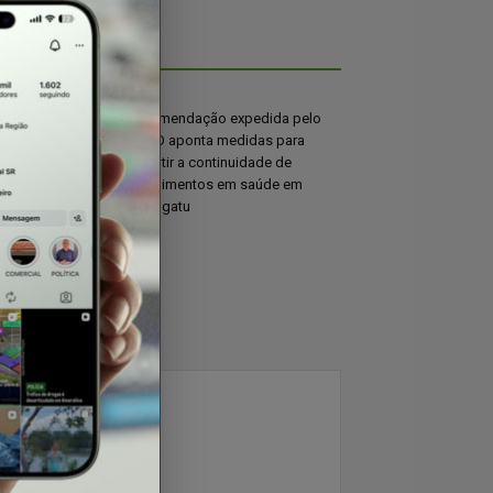
otam convenção
Recomendação expedida pelo
didatura de
MPGO aponta medidas para
leição
garantir a continuidade de
atendimentos em saúde em
Porangatu