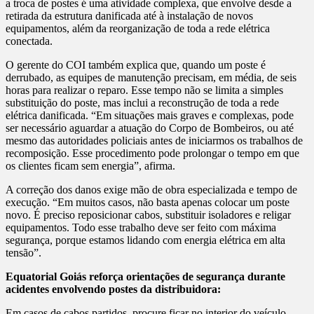
a troca de postes é uma atividade complexa, que envolve desde a
retirada da estrutura danificada até à instalação de novos
equipamentos, além da reorganização de toda a rede elétrica
conectada.
O gerente do COI também explica que, quando um poste é
derrubado, as equipes de manutenção precisam, em média, de seis
horas para realizar o reparo. Esse tempo não se limita a simples
substituição do poste, mas inclui a reconstrução de toda a rede
elétrica danificada. “Em situações mais graves e complexas, pode
ser necessário aguardar a atuação do Corpo de Bombeiros, ou até
mesmo das autoridades policiais antes de iniciarmos os trabalhos de
recomposição. Esse procedimento pode prolongar o tempo em que
os clientes ficam sem energia”, afirma.
A correção dos danos exige mão de obra especializada e tempo de
execução. “Em muitos casos, não basta apenas colocar um poste
novo. É preciso reposicionar cabos, substituir isoladores e religar
equipamentos. Todo esse trabalho deve ser feito com máxima
segurança, porque estamos lidando com energia elétrica em alta
tensão”.
Equatorial Goiás reforça orientações de segurança durante
acidentes envolvendo postes da distribuidora:
Em casos de cabos partidos, procure ficar no interior do veículo,