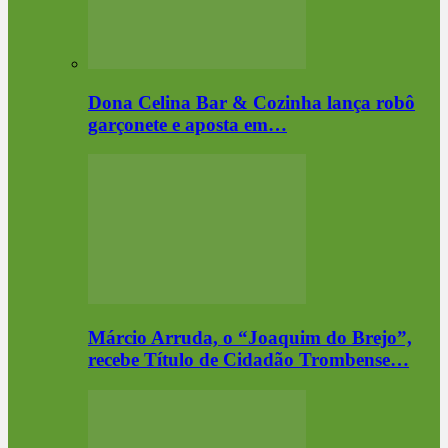
Dona Celina Bar & Cozinha lança robô
garçonete e aposta em…
Márcio Arruda, o “Joaquim do Brejo”,
recebe Título de Cidadão Trombense…