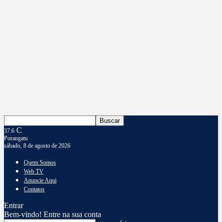
C
37.6
Porangatu
sábado, 8 de agosto de 2026
Quem Somos
Web TV
Anuncie Aqui
Contatos
Entrar
Bem-vindo! Entre na sua conta