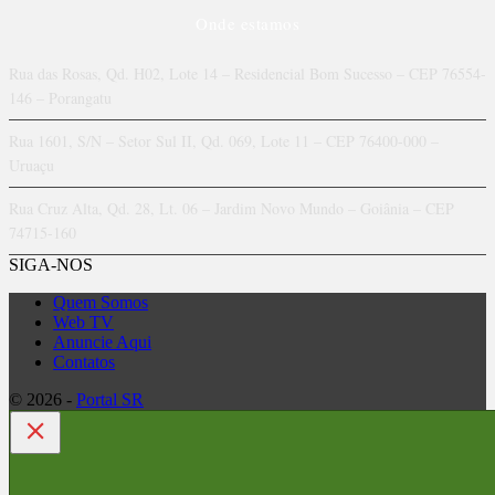
Onde estamos
Rua das Rosas, Qd. H02, Lote 14 – Residencial Bom Sucesso – CEP 76554-
146 – Porangatu
Rua 1601, S/N – Setor Sul II, Qd. 069, Lote 11 – CEP 76400-000 –
Uruaçu
Rua Cruz Alta, Qd. 28, Lt. 06 – Jardim Novo Mundo – Goiânia – CEP
74715-160
SIGA-NOS
Quem Somos
Web TV
Anuncie Aqui
Contatos
© 2026 -
Portal SR