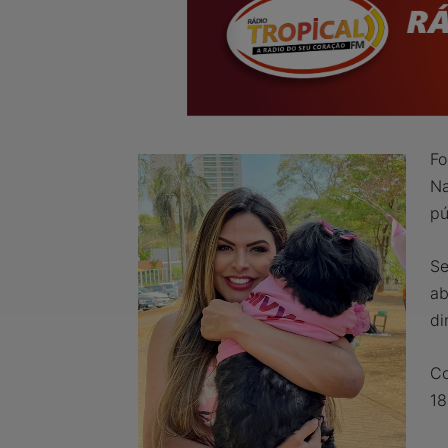
Fo
Na
pú
Se
ab
di
Co
18