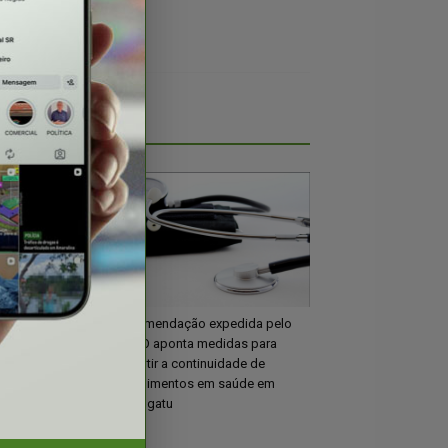
otam convenção
Recomendação expedida pelo
didatura de
MPGO aponta medidas para
leição
garantir a continuidade de
atendimentos em saúde em
Porangatu