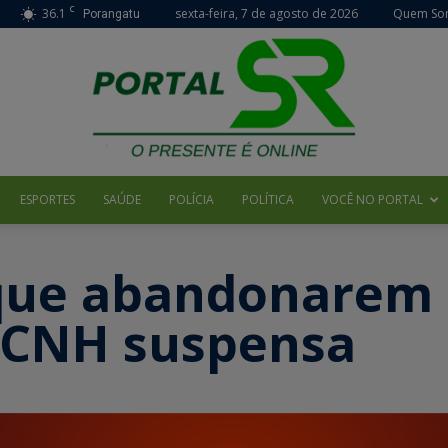
C
36.1
sexta-feira, 7 de agosto de 2026
Quem So
Porangatu
ESPORTES
SAÚDE
POLÍCIA
POLÍTICA
VOCÊ NO PORTAL
Portal
que abandonarem
 CNH suspensa
SR