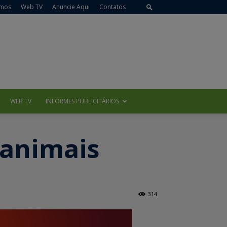
mos
Web TV
Anuncie Aqui
Contatos
WEB TV
INFORMES PUBLICITÁRIOS
 animais
314