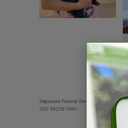
Deputada Federal Silvye Alves
(62) 99256-5961