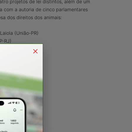
tro projetos de lei distintos, além de um
nta com a autoria de cinco parlamentares
a dos direitos dos animais:
Laiola (União-PR)
P-RJ)
ma (PP-SP)
o-GO)
-CE)
icação