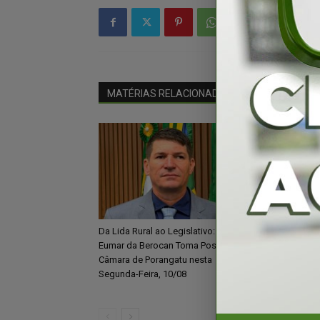
MATÉRIAS RELACIONADAS
Mais do autor
Da Lida Rural ao Legislativo:
Cancelamento 
Eumar da Berocan Toma Posse na
Porangatu expõe
Câmara de Porangatu nesta
e mobiliza repr
Segunda-Feira, 10/08
classe