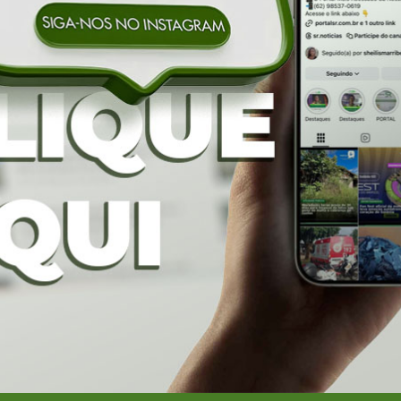
da Cavalgada em
Nos braços do povo, Bruno
15 mil pessoas l
 ainda mais rixa
Peixoto oficializa candidatura a
que oficializa can
esentantes de
deputado federal em convenção
Daniel Vilela à ree
do União Brasil