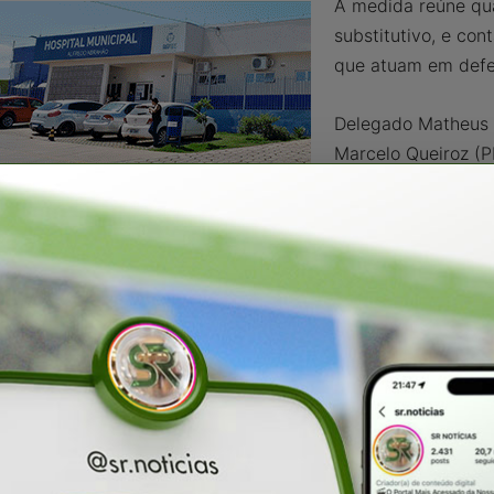
A medida reúne qua
substitutivo, e co
que atuam em defes
Delegado Matheus 
Marcelo Queiroz (P
Delegado Bruno Li
Silvye Alves (Uniã
Célio Studart (PSD
Att
Zeca Oliveira
Assessor de comun