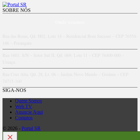
SOBRE NÓS
Onde estamos
Rua das Rosas, Qd. H02, Lote 14 – Residencial Bom Sucesso – CEP 76554-
146 – Porangatu
Rua 1601, S/N – Setor Sul II, Qd. 069, Lote 11 – CEP 76400-000 –
Uruaçu
Rua Cruz Alta, Qd. 28, Lt. 06 – Jardim Novo Mundo – Goiânia – CEP
74715-160
SIGA-NOS
Quem Somos
Web TV
Anuncie Aqui
Contatos
© 2026 -
Portal SR