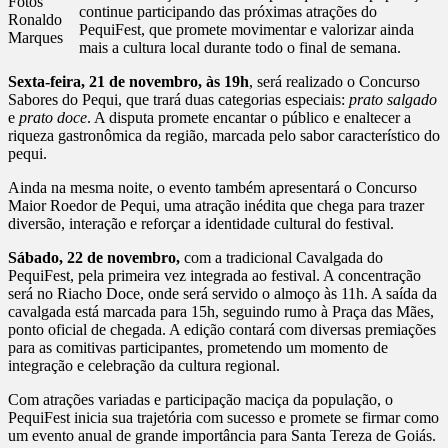
Fotos
continue participando das próximas atrações do
Ronaldo
PequiFest, que promete movimentar e valorizar ainda
Marques
mais a cultura local durante todo o final de semana.
Sexta-feira, 21 de novembro, às 19h
, será realizado o Concurso
Sabores do Pequi, que trará duas categorias especiais:
prato salgado
e
prato doce
. A disputa promete encantar o público e enaltecer a
riqueza gastronômica da região, marcada pelo sabor característico do
pequi.
Ainda na mesma noite, o evento também apresentará o Concurso
Maior Roedor de Pequi, uma atração inédita que chega para trazer
diversão, interação e reforçar a identidade cultural do festival.
Sábado, 22 de novembro,
com a tradicional Cavalgada do
PequiFest, pela primeira vez integrada ao festival. A concentração
será no Riacho Doce, onde será servido o almoço às 11h. A saída da
cavalgada está marcada para 15h, seguindo rumo à Praça das Mães,
ponto oficial de chegada. A edição contará com diversas premiações
para as comitivas participantes, prometendo um momento de
integração e celebração da cultura regional.
Com atrações variadas e participação maciça da população, o
PequiFest inicia sua trajetória com sucesso e promete se firmar como
um evento anual de grande importância para Santa Tereza de Goiás.