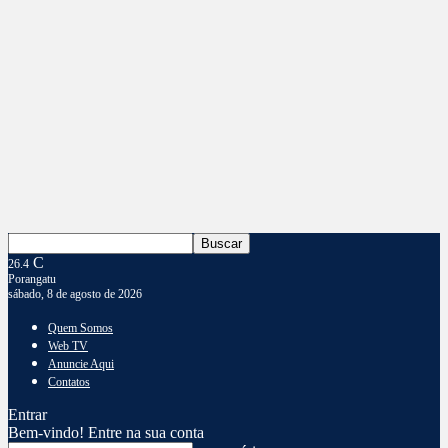
C
26.4
Porangatu
sábado, 8 de agosto de 2026
Quem Somos
Web TV
Anuncie Aqui
Contatos
Entrar
Bem-vindo! Entre na sua conta