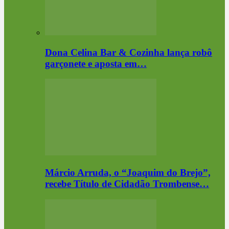
Dona Celina Bar & Cozinha lança robô
garçonete e aposta em…
Márcio Arruda, o “Joaquim do Brejo”,
recebe Título de Cidadão Trombense…