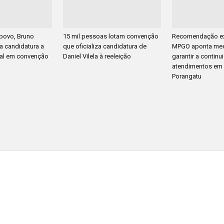
povo, Bruno
15 mil pessoas lotam convenção
Recomendação ex
za candidatura a
que oficializa candidatura de
MPGO aponta med
al em convenção
Daniel Vilela à reeleição
garantir a contin
atendimentos em
Porangatu