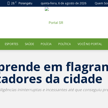
C
28
quinta-feira, 6 de agosto de 2026
Quem So
Porangatu
ESPORTES
SAÚDE
POLÍCIA
POLÍTICA
VOCÊ NO PORTAL
Portal
l prende em flagra
tadores da cidade
SR
ligências ininterruptas e incessantes até que conseguiu pr