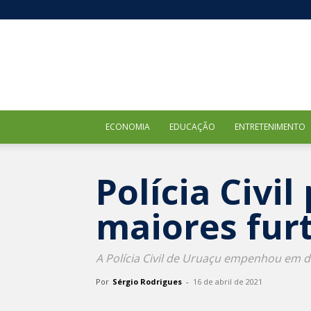
ECONOMIA
EDUCAÇÃO
ENTRETENIMENTO
Polícia Civi
maiores fur
A Polícia Civil de Uruaçu empenhou em di
Por
Sérgio Rodrigues
-
16 de abril de 2021