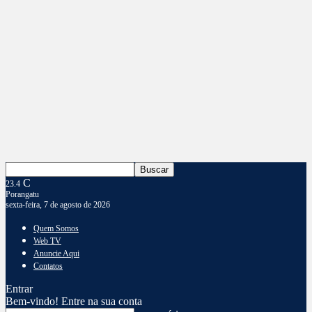
C
23.4
Porangatu
sexta-feira, 7 de agosto de 2026
Quem Somos
Web TV
Anuncie Aqui
Contatos
Entrar
Bem-vindo! Entre na sua conta