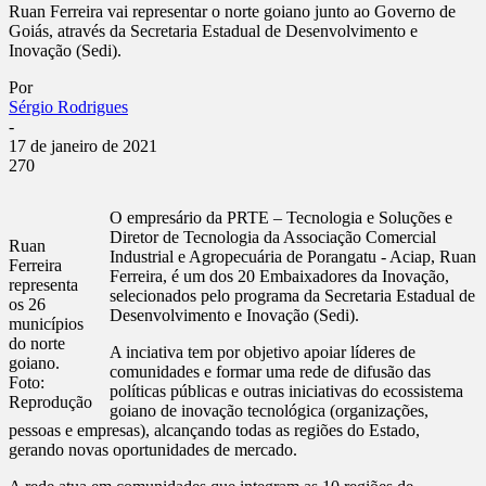
Ruan Ferreira vai representar o norte goiano junto ao Governo de
Goiás, através da Secretaria Estadual de Desenvolvimento e
Inovação (Sedi).
Por
Sérgio Rodrigues
-
17 de janeiro de 2021
270
O empresário da PRTE – Tecnologia e Soluções e
Diretor de Tecnologia da Associação Comercial
Ruan
Industrial e Agropecuária de Porangatu - Aciap, Ruan
Ferreira
Ferreira, é um dos 20 Embaixadores da Inovação,
representa
selecionados pelo programa da Secretaria Estadual de
os 26
Desenvolvimento e Inovação (Sedi).
municípios
do norte
A inciativa tem por objetivo apoiar líderes de
goiano.
comunidades e formar uma rede de difusão das
Foto:
políticas públicas e outras iniciativas do ecossistema
Reprodução
goiano de inovação tecnológica (organizações,
pessoas e empresas), alcançando todas as regiões do Estado,
gerando novas oportunidades de mercado.