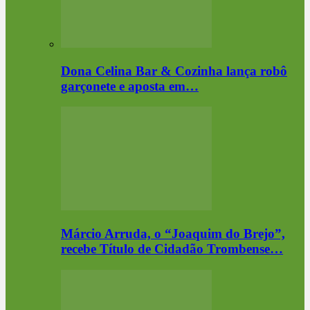
Dona Celina Bar & Cozinha lança robô
garçonete e aposta em…
Márcio Arruda, o “Joaquim do Brejo”,
recebe Título de Cidadão Trombense…