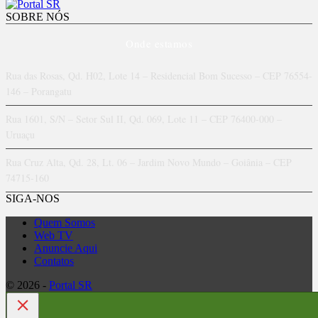
SOBRE NÓS
Onde estamos
Rua das Rosas, Qd. H02, Lote 14 – Residencial Bom Sucesso – CEP 76554-
146 – Porangatu
Rua 1601, S/N – Setor Sul II, Qd. 069, Lote 11 – CEP 76400-000 –
Uruaçu
Rua Cruz Alta, Qd. 28, Lt. 06 – Jardim Novo Mundo – Goiânia – CEP
74715-160
SIGA-NOS
Quem Somos
Web TV
Anuncie Aqui
Contatos
© 2026 -
Portal SR