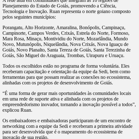
A rede atua em comunidades que integram as 10 regiões de
Planejamento do Estado de Goiás, promovendo a Ciência,
Tecnologia e Inovação. Ruan representa o norte goiano composto
pelos seguintes municípios:
Porangatu, Alto Horizonte, Amaralina, Bonópolis, Campinaçu,
Campinorte, Campos Verdes, Crixás, Estrela do Norte, Formoso,
Mara Rosa, Minaçu, Montividiu do Norte, Mozarlândia, Mundo
Novo, Mutunópolis, Niquelândia, Nova Crixás, Nova Iguaçu de
Goiás, Novo Planalto, Santa Tereza de Goiás, Santa Terezinha de
Goiás, São Miguel do Araguaia, Trombas, Uirapuru e Uruaçu.
Todos os escolhidos estão no programa de forma voluntária. Eles
receberam capacitação e orientação da equipe da Sedi, bem como
ferramentas para que possam realizar as conexões no ecossistema,
alinhadas com os projetos de desenvolvimento de Goiás.
“É uma forma de gerar mais oportunidades às comunidades locais
em uma rede de suporte ativa e alinhada com os projetos de
empreendedorismo inovador, tornando a inovação possível a todos”,
explicou Ruan.
Os embaixadores e embaixadoras participaram de um encontro de
networking com a equipe da Sedi e receberam a primeira atividade
para ser desenvolvida que é o mapeamento do ecossistema de
inovação de sua região.