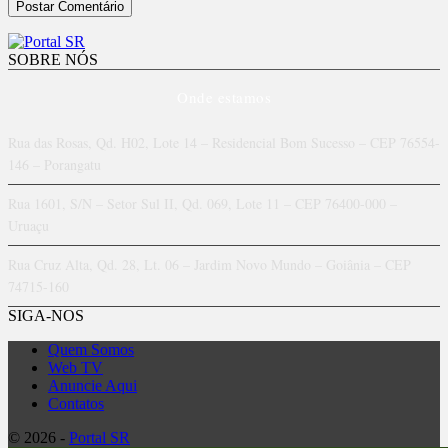
SOBRE NÓS
Onde estamos
Rua das Rosas, Qd. H02, Lote 14 – Residencial Bom Sucesso – CEP 76554-
146 – Porangatu
Rua 1601, S/N – Setor Sul II, Qd. 069, Lote 11 – CEP 76400-000 –
Uruaçu
Rua Cruz Alta, Qd. 28, Lt. 06 – Jardim Novo Mundo – Goiânia – CEP
74715-160
SIGA-NOS
Quem Somos
Web TV
Anuncie Aqui
Contatos
© 2026 -
Portal SR