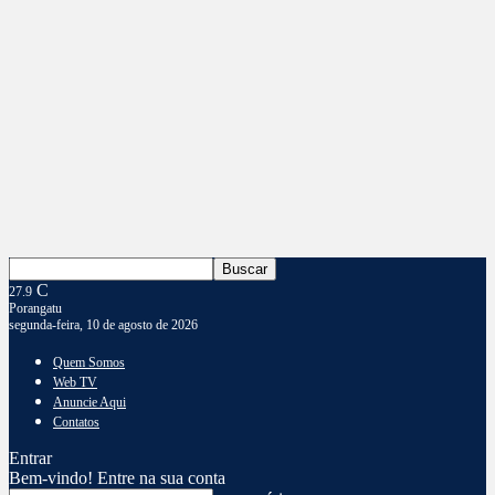
C
27.9
Porangatu
segunda-feira, 10 de agosto de 2026
Quem Somos
Web TV
Anuncie Aqui
Contatos
Entrar
Bem-vindo! Entre na sua conta