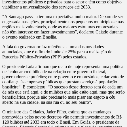
investimentos públicos e privados para o setor e têm como objetivo
viabilizar a universalização dos serviços até 2033.
“A Saneago passa a ter uma expectativa muito maior. Deixou de ser
engessada nas ações, principalmente nos pequenos municípios e nas
regiões mais vulneráveis, onde as maiores estruturas empresariais
não têm interesse em fazer investimentos”, declarou Caiado durante
o evento realizado em Brasília.
A fala do governador faz referência a uma das novidades
anunciadas, que é o fim do limite de 25% para a realização de
Parcerias Público-Privadas (PPP) pelos estados.
O presidente Lula afirmou que o ato de hoje representa uma política
de “colocar credibilidade na relação entre governo federal,
governadores e prefeitos; entre governo e empresários; e dar voto de
confiança às empresas públicas que prestam serviço à população
brasileira”. E completou: “O sucesso desse decreto será de cada um
de nós que está aqui, e de milhões que não estão aqui, mas que serão
beneficiários, porque não precisarão mais pisar em esgoto a céu
aberto na sua cidade, na sua rua ou no seu bairro”.
O ministro das Cidades, Jader Filho, estima que as mudanças
promovidas pelos novos decretos vão permitir investimentos de R$
120 bilhões até 2033 em todo o Brasil. Em Goiás, o presidente da