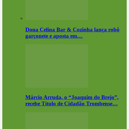
Dona Celina Bar & Cozinha lança robô
garçonete e aposta em…
Márcio Arruda, o “Joaquim do Brejo”,
recebe Título de Cidadão Trombense…