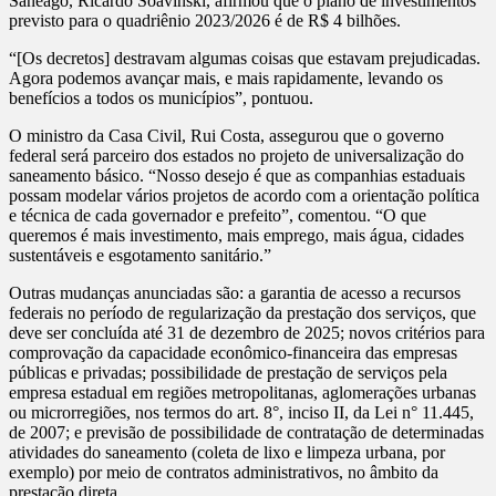
Saneago, Ricardo Soavinski, afirmou que o plano de investimentos
previsto para o quadriênio 2023/2026 é de R$ 4 bilhões.
“[Os decretos] destravam algumas coisas que estavam prejudicadas.
Agora podemos avançar mais, e mais rapidamente, levando os
benefícios a todos os municípios”, pontuou.
O ministro da Casa Civil, Rui Costa, assegurou que o governo
federal será parceiro dos estados no projeto de universalização do
saneamento básico. “Nosso desejo é que as companhias estaduais
possam modelar vários projetos de acordo com a orientação política
e técnica de cada governador e prefeito”, comentou. “O que
queremos é mais investimento, mais emprego, mais água, cidades
sustentáveis e esgotamento sanitário.”
Outras mudanças anunciadas são: a garantia de acesso a recursos
federais no período de regularização da prestação dos serviços, que
deve ser concluída até 31 de dezembro de 2025; novos critérios para
comprovação da capacidade econômico-financeira das empresas
públicas e privadas; possibilidade de prestação de serviços pela
empresa estadual em regiões metropolitanas, aglomerações urbanas
ou microrregiões, nos termos do art. 8°, inciso II, da Lei n° 11.445,
de 2007; e previsão de possibilidade de contratação de determinadas
atividades do saneamento (coleta de lixo e limpeza urbana, por
exemplo) por meio de contratos administrativos, no âmbito da
prestação direta.