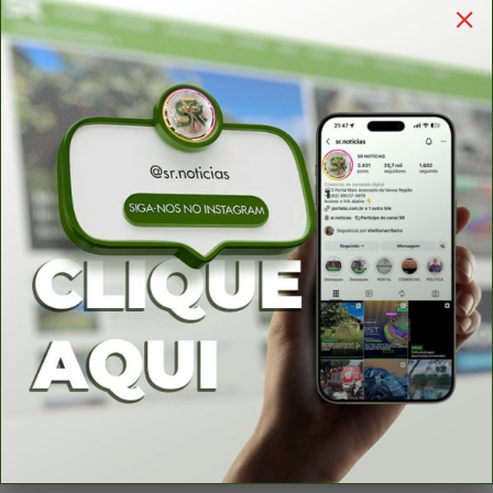
Sérgio Rodrigues
-
27 de agosto de 2025
Moradores denunciam recorrência de
acidentes em curva perigosa e pedem
redutor...
Sérgio Rodrigues
-
10 de agosto de 2025
Identificadas vítimas do acidente entre
caminhão e micro-ônibus em Porangatu
Sérgio Rodrigues
-
17 de julho de 2025
SES e PRF atualizam sobre estado de
saúde e sobre vítimas...
Sérgio Rodrigues
-
16 de julho de 2025