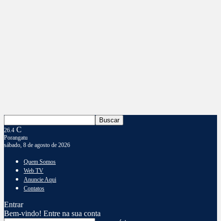
C
26.4
Porangatu
sábado, 8 de agosto de 2026
Quem Somos
Web TV
Anuncie Aqui
Contatos
Entrar
Bem-vindo! Entre na sua conta