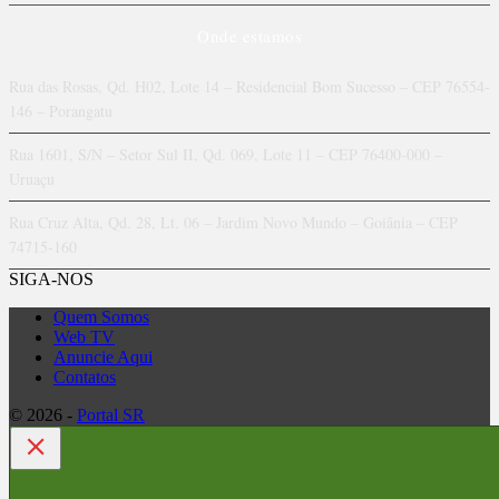
Onde estamos
Rua das Rosas, Qd. H02, Lote 14 – Residencial Bom Sucesso – CEP 76554-
146 – Porangatu
Rua 1601, S/N – Setor Sul II, Qd. 069, Lote 11 – CEP 76400-000 –
Uruaçu
Rua Cruz Alta, Qd. 28, Lt. 06 – Jardim Novo Mundo – Goiânia – CEP
74715-160
SIGA-NOS
Quem Somos
Web TV
Anuncie Aqui
Contatos
© 2026 -
Portal SR