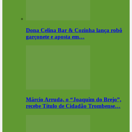
Dona Celina Bar & Cozinha lança robô
garçonete e aposta em…
Márcio Arruda, o “Joaquim do Brejo”,
recebe Título de Cidadão Trombense…