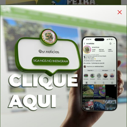
Feira Cerrado Norte Goiano movimenta
Porangatu com cultura, música e artesanato
Sérgio Rodrigues
-
13 de fevereiro de 2025