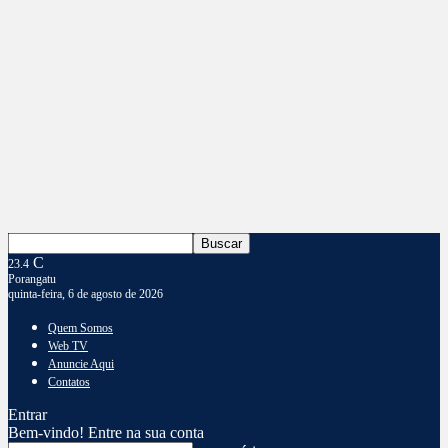
C
23.4
Porangatu
quinta-feira, 6 de agosto de 2026
Quem Somos
Web TV
Anuncie Aqui
Contatos
Entrar
Bem-vindo! Entre na sua conta