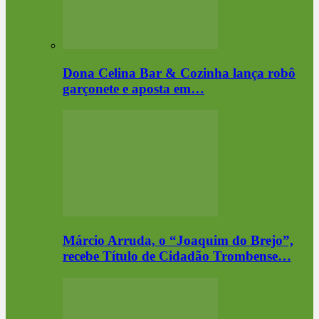
Dona Celina Bar & Cozinha lança robô
garçonete e aposta em…
Márcio Arruda, o “Joaquim do Brejo”,
recebe Título de Cidadão Trombense…