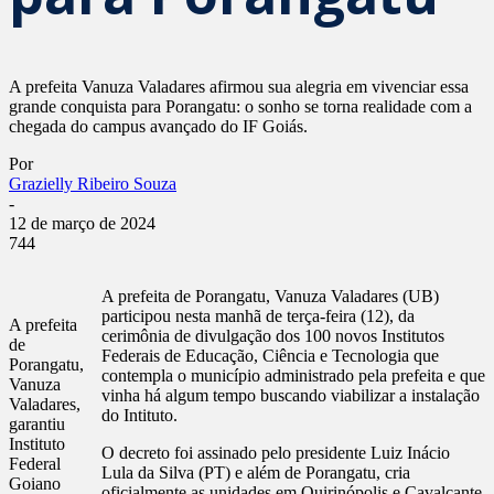
A prefeita Vanuza Valadares afirmou sua alegria em vivenciar essa
grande conquista para Porangatu: o sonho se torna realidade com a
chegada do campus avançado do IF Goiás.
Por
Grazielly Ribeiro Souza
-
12 de março de 2024
744
A prefeita de Porangatu, Vanuza Valadares (UB)
participou nesta manhã de terça-feira (12), da
A prefeita
cerimônia de divulgação dos 100 novos Institutos
de
Federais de Educação, Ciência e Tecnologia que
Porangatu,
contempla o município administrado pela prefeita e que
Vanuza
vinha há algum tempo buscando viabilizar a instalação
Valadares,
do Intituto.
garantiu
Instituto
O decreto foi assinado pelo presidente Luiz Inácio
Federal
Lula da Silva (PT) e além de Porangatu, cria
Goiano
oficialmente as unidades em Quirinópolis e Cavalcante