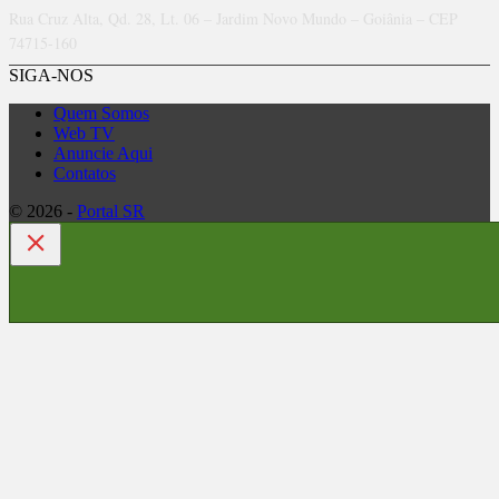
Rua Cruz Alta, Qd. 28, Lt. 06 – Jardim Novo Mundo – Goiânia – CEP
74715-160
SIGA-NOS
Quem Somos
Web TV
Anuncie Aqui
Contatos
© 2026 -
Portal SR