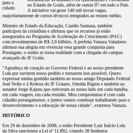
para a
no Estado de Goiás, além de outras 97 em todo o País.
cidade.
A iniciativa vai gerar 140 mil novas vagas,
majoritariamente de cursos técnicos integrados ao ensino médio.
Ministro de Estado da Educação, Camilo Santana, também
participou da cerimônia e afirmou que os recursos já estão
assegurados no Programa de Aceleração do Crescimento (PAC)
com investimentos de R$ 3,9 bilhões. A prefeita Vanuza Valadares
afirmou sua alegria em vivenciar essa grande conquista para
Porangatu: o sonho se torna realidade com a chegada do campus
avançado do IF Goiás.
“Agradeço de coração ao Governo Federal e ao nosso presidente
Lula por ouvirem nosso pedido e tornarem isso possível. Quero
expressar minha gratidão também ao nosso amigo Deputado Federal
José Nelto e à Reitora do IF Goiano, Oneida Rigion e também ao
senador Jorge Kajuru que estiveram ao nosso lado em cada batalha,
em cada viagem, em cada reunião. Meu compromisso é com cada
cidadão porangatuense, e juntos vamos continuar trabalhando para o
desenvolvimento e a educação de nossa cidade", externou Vanuza.
HISTÓRICO
Em 29 de dezembro de 2008, o então Presidente Luiz Inácio Lula
da Silva sancionou a Lei nº 11.892, criando 38 Institutos