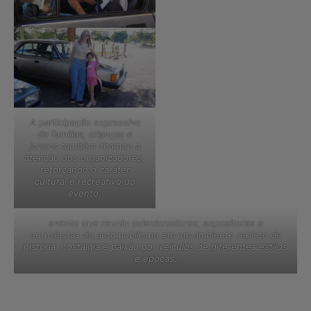
A participação expressiva
de famílias, crianças e
jovens também chamou a
atenção dos organizadores,
reforçando o caráter
cultural e recreativo do
evento.
evento que reuniu colecionadores, expositores e
entusiastas do automobilismo em um ambiente repleto de
história, nostalgia e paixão por veículos de diferentes estilos
e épocas.