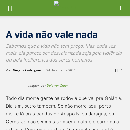
A vida não vale nada
Sabemos que a vida não tem preço. Mas, cada vez
mais, ela parece ser desvalorizada seja pela violência
ou pela indiferença dos seres humanos.
Por
Sérgio Rodrigues
-
24 de abril de 2021
315
Imagem por
Delawer Omar
.
Todo dia morre gente na rodovia que vai pra Goiânia.
Dia sim, outro também. Se não morre aqui perto
morre lá pras bandas de Anápolis, ou Jaraguá, ou
Ceres. Já não sei mais se quem mata é o carro ou a
estrada, Deus ou o destino. O que vale uma vida?