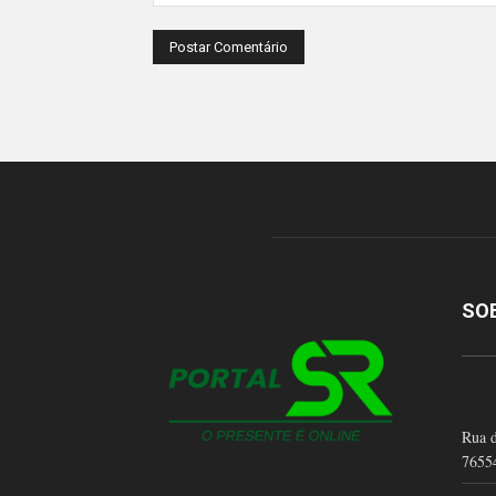
SO
Rua d
7655