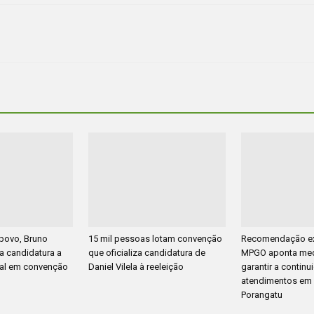
povo, Bruno
15 mil pessoas lotam convenção
Recomendação ex
za candidatura a
que oficializa candidatura de
MPGO aponta med
al em convenção
Daniel Vilela à reeleição
garantir a contin
atendimentos em
Porangatu