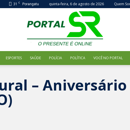
C
31
quinta-feira, 6 de agosto de 2026
Quem So
Porangatu
ESPORTES
SAÚDE
POLÍCIA
POLÍTICA
VOCÊ NO PORTAL
Portal
ral – Aniversário
O)
SR