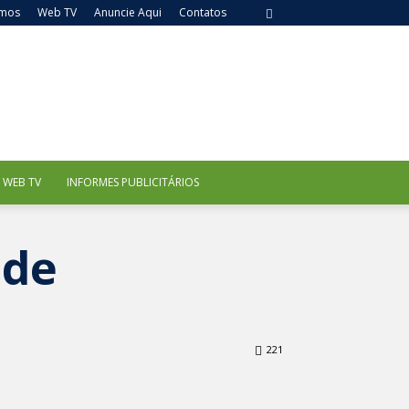
mos
Web TV
Anuncie Aqui
Contatos
WEB TV
INFORMES PUBLICITÁRIOS
 de
221