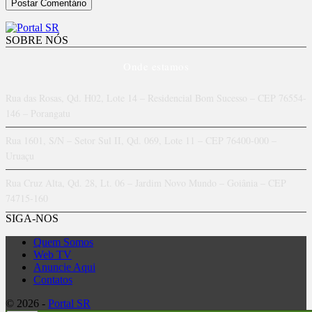
SOBRE NÓS
Onde estamos
Rua das Rosas, Qd. H02, Lote 14 – Residencial Bom Sucesso – CEP 76554-
146 – Porangatu
Rua 1601, S/N – Setor Sul II, Qd. 069, Lote 11 – CEP 76400-000 –
Uruaçu
Rua Cruz Alta, Qd. 28, Lt. 06 – Jardim Novo Mundo – Goiânia – CEP
74715-160
SIGA-NOS
Quem Somos
Web TV
Anuncie Aqui
Contatos
© 2026 -
Portal SR