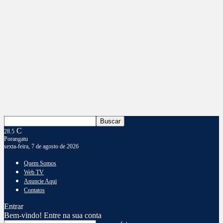
C
28.5
Porangatu
sexta-feira, 7 de agosto de 2026
Quem Somos
Web TV
Anuncie Aqui
Contatos
Entrar
Bem-vindo! Entre na sua conta