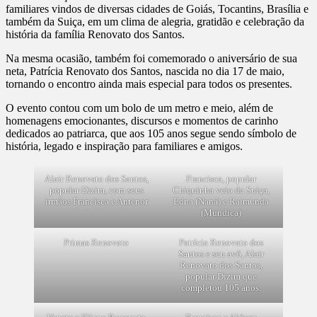
familiares vindos de diversas cidades de Goiás, Tocantins, Brasília e
também da Suiça, em um clima de alegria, gratidão e celebração da
história da família Renovato dos Santos.
Na mesma ocasião, também foi comemorado o aniversário de sua
neta, Patrícia Renovato dos Santos, nascida no dia 17 de maio,
tornando o encontro ainda mais especial para todos os presentes.
O evento contou com um bolo de um metro e meio, além de
homenagens emocionantes, discursos e momentos de carinho
dedicados ao patriarca, que aos 105 anos segue sendo símbolo de
história, legado e inspiração para familiares e amigos.
Alair Renovato dos Santos,
Francisca, popular
popular Dizim, com seus
Chiquinha veio da Suiça,
irmãos Francisca e Antenor
Edna (Naná) e Raimunda
(Mundica)
Primas Renovato
Patrícia Renovato dos
Santos e seu avô, Alair
Renovato dos Santos,
popular Dizim que
completou 105 anos.