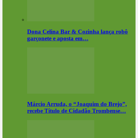
Dona Celina Bar & Cozinha lança robô
garçonete e aposta em…
Márcio Arruda, o “Joaquim do Brejo”,
recebe Título de Cidadão Trombense…