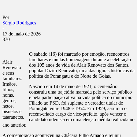
Por
Sérgio Rodrigues
-
17 de maio de 2026
870
O sábado (16) foi marcado por emoção, reencontros
familiares e muitas homenagens durante a celebração
Alair
dos 105 anos de vida de Alair Renovato dos Santos,
Renovato
popular Dizim Renovato, uma das figuras históricas da
e seus
política de Porangatu e do Norte de Goiás.
familiares:
Irmãos,
Nascido em 14 de maio de 1921, o centenário
filhos,
construiu uma trajetória marcada pelo serviço público
noras,
e pela participação ativa na vida política do município.
genros,
Filiado ao PSD, foi suplente e vereador titular de
netos,
Porangatu entre 1948 e 1954. Em 1959, assumiu o
bisnetos e
recém-criado cargo de vice-prefeito, após vencer o
tataranetos.
candidato udenista em uma eleição inédita realizada no
ano anterior.
A comemoração aconteceu na Chácara Filho Amado e reuniu