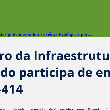
das podem espalhar Lixeiras Ecológicas por…
ro da Infraestrutu
do participa de e
-414
u como “impulsionamento logístico”, com obras como a Ferrovia de Inte