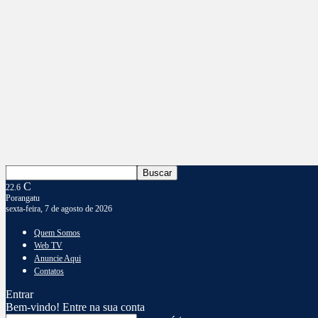
C
22.6
Porangatu
sexta-feira, 7 de agosto de 2026
Quem Somos
Web TV
Anuncie Aqui
Contatos
Entrar
Bem-vindo! Entre na sua conta