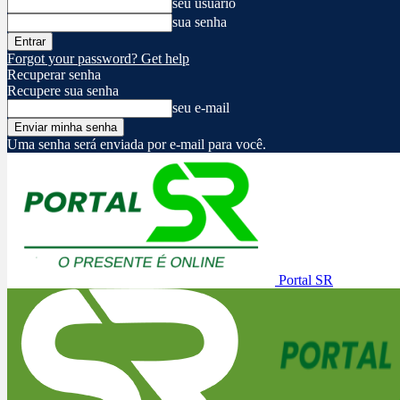
seu usuário
sua senha
Forgot your password? Get help
Recuperar senha
Recupere sua senha
seu e-mail
Uma senha será enviada por e-mail para você.
Portal SR