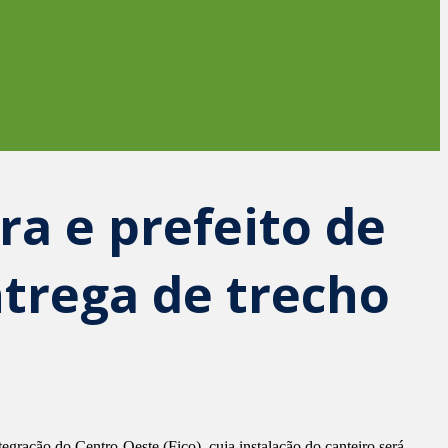
ra e prefeito de
ntrega de trecho
gração do Centro-Oeste (Fico), cuja instalação do canteiro será