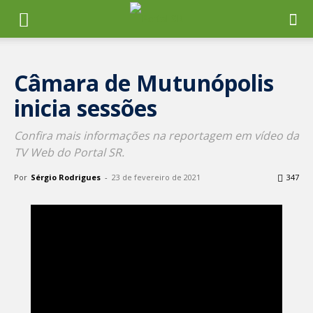
Câmara de Mutunópolis
inicia sessões
Confira mais informações na reportagem em vídeo da
TV Web do Portal SR.
Por
Sérgio Rodrigues
-
23 de fevereiro de 2021
347