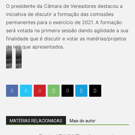
O presidente da Câmara de Vereadores destacou a
iniciativa de discutir a formação das comissões
permanentes para o exercício de 2021. A formação
será votada na primeira sessão dando agilidade a sua
finalidade que é discutir e votar as matérias/projetos
de leis que apresentados.
Vereador
Vice-
Assessor
Vereadores
Edmilson
presidente
Vereador
Vereador
de
Fusquinha,
Andrade
da
Cleoci
Durão
Comunicação,
Kleber,
(DEM)
Câmara,
do
(Podemos)
Marcelo
João
Geraldo
Salão
Toler
Gabriel
Santa
(Podemos)
e
Rita
Bodão
(PSC)
com
secretária
de
Saúde,
Rose
MATÉRIAS RELACIONADAS
Mais do autor
Balieiro.