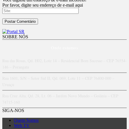
Por favor, digite seu endereço de e-mail aqui
SOBRE NÓS
Onde estamos
Rua das Rosas, Qd. H02, Lote 14 – Residencial Bom Sucesso – CEP 76554-
146 – Porangatu
Rua 1601, S/N – Setor Sul II, Qd. 069, Lote 11 – CEP 76400-000 –
Uruaçu
Rua Cruz Alta, Qd. 28, Lt. 06 – Jardim Novo Mundo – Goiânia – CEP
74715-160
SIGA-NOS
Quem Somos
Web TV