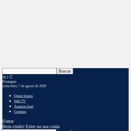
C
36.1
Porangatu
sexta-feira, 7 de agosto de 2026
Quem Somos
Web TV
Anuncie Aqui
Contatos
Entrar
Bem-vindo! Entre na sua conta