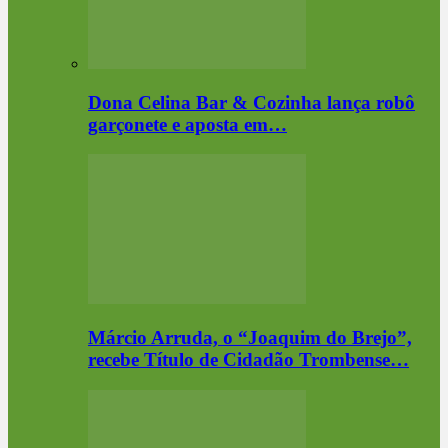
Dona Celina Bar & Cozinha lança robô
garçonete e aposta em…
Márcio Arruda, o “Joaquim do Brejo”,
recebe Título de Cidadão Trombense…