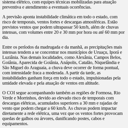
sistema elétrico, com equipes técnicas mobilizadas para atuação
preventiva e atendimento a eventuais ocorrências.
A previsão aponta instabilidade climática em todo o estado, com
risco de temporais, ventos fortes e descargas atmosféricas. Estão
previstos ventos que podem ultrapassar 50 km/h, além de chuvas
intensas, com volumes entre 20 e 30 mm por hora ou até 60 mm por
dia.
Entre os períodos da madrugada e da manhã, as precipitações mais
intensas tendem a se concentrar nos municípios de Uruaçu, Iporá e
Luziânia. Nas demais localidades, como Alexânia, Campos Belos,
Goiânia, Aparecida de Goiânia, Anápolis, Catalão, Niquelândia e
São Miguel do Araguaia, a chuva deve ocorrer de forma pontual,
com intensidade fraca a moderada. A partir da tarde, as
instabilidades ganham força em todo o estado, impulsionadas pela
umidade elevada e pela atuação de ventos em altitude.
O COI segue acompanhando também as regiões de Formosa, Rio
Verde e Morrinhos, devido ao elevado risco de temporais com
descargas elétricas, acumulados superiores a 30 mm e rajadas de
vento que podem chegar a 60 km/h. As chuvas podem impactar
diretamente a rede elétrica, uma vez que os ventos fortes provocam
quedas de galhos ou árvores, danificando postes, cabos e
equipamentos.