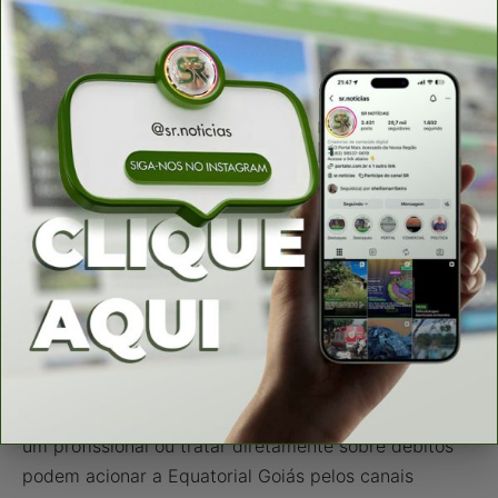
realizados serão sempre por meio de cartão de
crédito ou débito, nunca em dinheiro, e a entidade
que deve constar como recebedora do pagamento é
a própria Equatorial Goiás, uma informação que pode
ser conferida diretamente na fatura. Ao final da
negociação o consumidor tem direito ao comprovante
de pagamento emitido.
Qualquer abordagem que fuja a esses padrões deve
ser tratada com desconfiança.
Como entrar em contato com a Equatorial Goiás
Consumidores que queiram confirmar a identidade de
um profissional ou tratar diretamente sobre débitos
podem acionar a Equatorial Goiás pelos canais