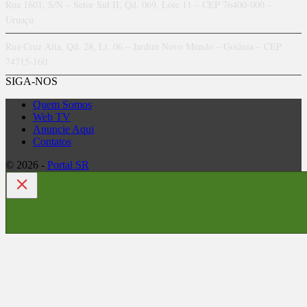
Rua 1601, S/N – Setor Sul II, Qd. 069, Lote 11 – CEP 76400-000 –
Uruaçu
Rua Cruz Alta, Qd. 28, Lt. 06 – Jardim Novo Mundo – Goiânia – CEP
74715-160
SIGA-NOS
Quem Somos
Web TV
Anuncie Aqui
Contatos
© 2026 -
Portal SR