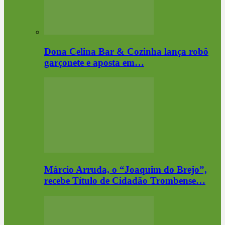
Dona Celina Bar & Cozinha lança robô
garçonete e aposta em…
Márcio Arruda, o “Joaquim do Brejo”,
recebe Título de Cidadão Trombense…