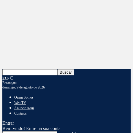
C
23.6
Porangatu
domingo, 9 de agosto de 2026
Quem Somos
Web TV
Anuncie Aqui
Contatos
Entrar
Bem-vindo! Entre na sua conta