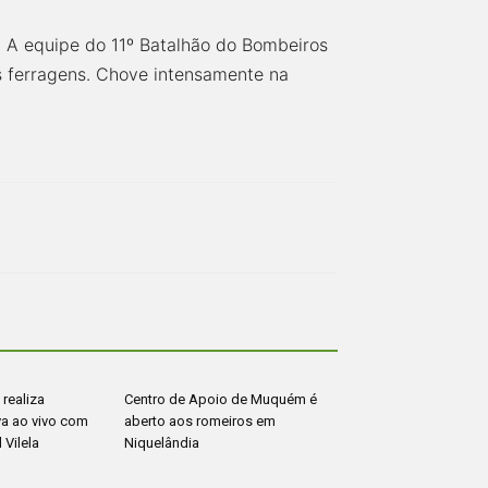
e. A equipe do 11º Batalhão do Bombeiros
s ferragens. Chove intensamente na
 realiza
Centro de Apoio de Muquém é
iva ao vivo com
aberto aos romeiros em
 Vilela
Niquelândia