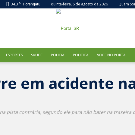
C
34.3
quinta-feira, 6 de agosto de 2026
Quem So
Porangatu
ESPORTES
SAÚDE
POLÍCIA
POLÍTICA
VOCÊ NO PORTAL
Portal
e em acidente na
SR
 pista contrária, segundo ele para não bater na traseira d