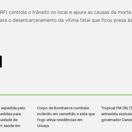
PRF) controla o trânsito no local e apura as causas da mort
ara o desencarceramento da vítima fatal que ficou presa à
expedida pelo
Corpo de Bombeiros combate
Tropical FM (90,7)
edidas para
incêndio em caminhão e evita que
entrevista exclus
inuidade de
fogo atinja residências em
governador Daniel
em saúde em
Uruaçu