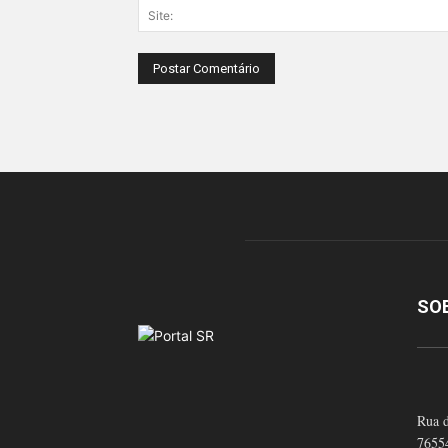
SO
Rua d
7655