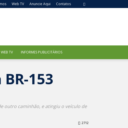
mos
Web TV
Anuncie Aqui
Contatos
WEB TV
INFORMES PUBLICITÁRIOS
 BR-153
e outro caminhão, e atingiu o veículo de
2712