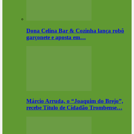
Dona Celina Bar & Cozinha lança robô
garçonete e aposta em…
Márcio Arruda, o “Joaquim do Brejo”,
recebe Título de Cidadão Trombense…