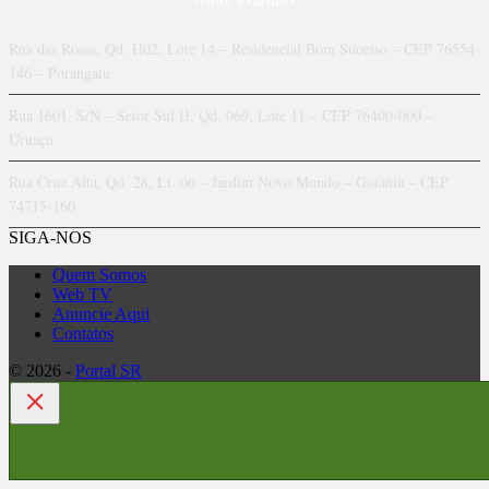
Rua das Rosas, Qd. H02, Lote 14 – Residencial Bom Sucesso – CEP 76554-
146 – Porangatu
Rua 1601, S/N – Setor Sul II, Qd. 069, Lote 11 – CEP 76400-000 –
Uruaçu
Rua Cruz Alta, Qd. 28, Lt. 06 – Jardim Novo Mundo – Goiânia – CEP
74715-160
SIGA-NOS
Quem Somos
Web TV
Anuncie Aqui
Contatos
© 2026 -
Portal SR