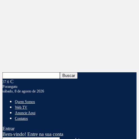
C
37.6
Porangatu
sábado, 8 de agosto de 2026
Quem Somos
Web TV
Anuncie Aqui
Contatos
Entrar
Bem-vindo! Entre na sua conta