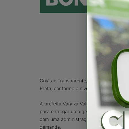
Goiás + Transparente, Ética e Responsab
Prata, conforme o nível de cumprimento d
A prefeita Vanuza Valadares também cele
para entregar uma gestão transparente 
com uma administração pública moderna, 
demanda.