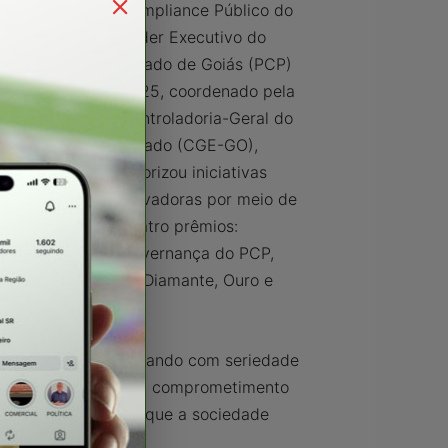
Compliance Público do
Poder Executivo do
Estado de Goiás (PCP)
2025, coordenado pela
Controladoria-Geral do
Estado (CGE-GO),
valorizou iniciativas
inovadoras por meio de
ria de
quatro prêmios:
or da Educação
Governança do PCP,
adas nas categorias Diamante, Ouro e
minho certo, trabalhando com seriedade
orangatu reafirma seu comprometimento
 e responsabilidade que a sociedade