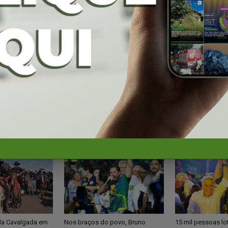
da Cavalgada em
Nos braços do povo, Bruno
15 mil pessoas l