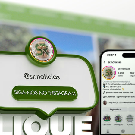
Homenageados: Luanna Karolyne Dourado Ribeiro, secretá
Administração e Alciano Paula Pereira Guimarães, servid
ilidade e Ouvidoria Pública. As premiações foram classific
as normas e critérios estabelecidos.
brou o resultado: “O selo prata reforça que estamos no ca
e responsável ao povo de Porangatu.” Com o selo prata, P
ética, eficiente e alinhada às exigências de transparência