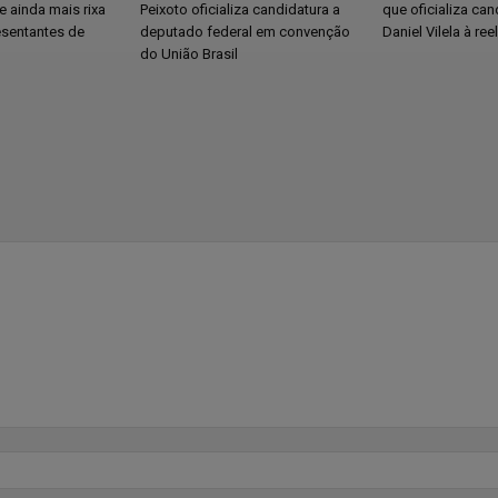
 ainda mais rixa
Peixoto oficializa candidatura a
que oficializa can
esentantes de
deputado federal em convenção
Daniel Vilela à ree
do União Brasil