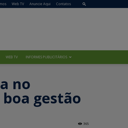
mos
Web TV
Anuncie Aqui
Contatos
WEB TV
INFORMES PUBLICITÁRIOS
ta no
 boa gestão
365