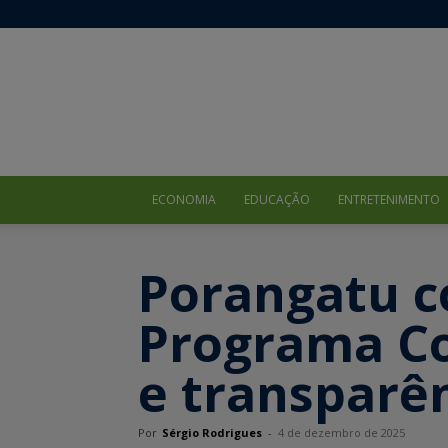
ECONOMIA
EDUCAÇÃO
ENTRETENIMENTO
Porangatu c
Programa Co
e transparên
Por
Sérgio Rodrigues
-
4 de dezembro de 2025