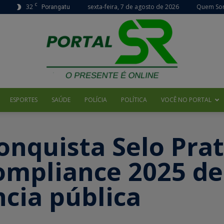
C
32
sexta-feira, 7 de agosto de 2026
Quem So
Porangatu
ESPORTES
SAÚDE
POLÍCIA
POLÍTICA
VOCÊ NO PORTAL
Portal
onquista Selo Pra
mpliance 2025 de
cia pública
SR