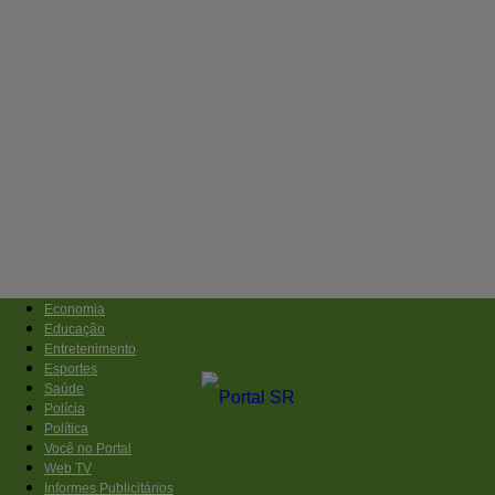
Economia
Educação
Entretenimento
Esportes
Saúde
Polícia
Política
Você no Portal
Web TV
Informes Publicitários