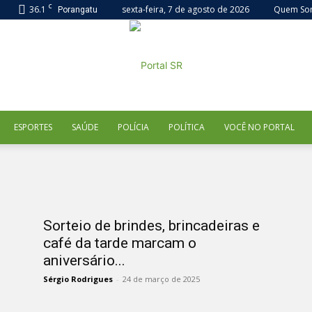
C
36.1
sexta-feira, 7 de agosto de 2026
Quem So
Porangatu
ESPORTES
SAÚDE
POLÍCIA
POLÍTICA
VOCÊ NO PORTAL
Portal
Sorteio de brindes, brincadeiras e
café da tarde marcam o
SR
aniversário...
Sérgio Rodrigues
-
24 de março de 2025