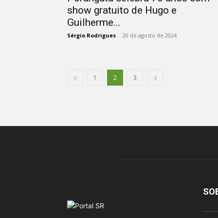
show gratuito de Hugo e
Guilherme...
Sérgio Rodrigues
-
20 de agosto de 2024
1
2
3
SO