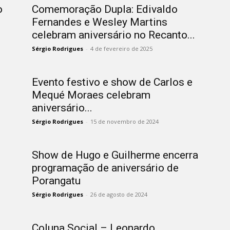
o
Comemoração Dupla: Edivaldo
Fernandes e Wesley Martins
celebram aniversário no Recanto...
Sérgio Rodrigues
-
4 de fevereiro de 2025
Evento festivo e show de Carlos e
Mequé Moraes celebram
aniversário...
Sérgio Rodrigues
-
15 de novembro de 2024
Show de Hugo e Guilherme encerra
programação de aniversário de
Porangatu
Sérgio Rodrigues
-
26 de agosto de 2024
Coluna Social – Leonardo