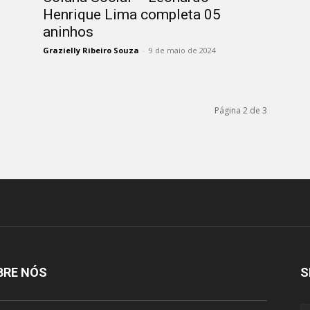
Henrique Lima completa 05
aninhos
Grazielly Ribeiro Souza
-
9 de maio de 2024
Página 2 de 3
BRE NÓS
S