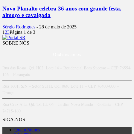
Novo Planalto celebra 36 anos com grande festa,
almoço e cavalgada
Sérgio Rodrigues
-
28 de maio de 2025
1
2
3
Página 1 de 3
SOBRE NÓS
Onde estamos
Rua das Rosas, Qd. H02, Lote 14 – Residencial Bom Sucesso – CEP 76554-
146 – Porangatu
Rua 1601, S/N – Setor Sul II, Qd. 069, Lote 11 – CEP 76400-000 –
Uruaçu
Rua Cruz Alta, Qd. 28, Lt. 06 – Jardim Novo Mundo – Goiânia – CEP
74715-160
SIGA-NOS
Quem Somos