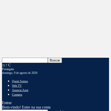
C
31.7
Porangatu
domingo, 9 de agosto de 2026
Quem Somos
Web TV
Anuncie Aqui
Contatos
Entrar
Bem-vindo! Entre na sua conta