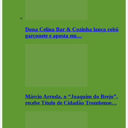
Dona Celina Bar & Cozinha lança robô
garçonete e aposta em…
Márcio Arruda, o “Joaquim do Brejo”,
recebe Título de Cidadão Trombense…