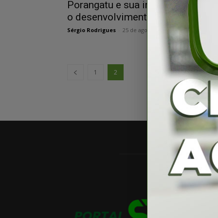
Porangatu e sua importância par
o desenvolvimento regional
Sérgio Rodrigues
-
25 de agosto de 2021
1
2
SO