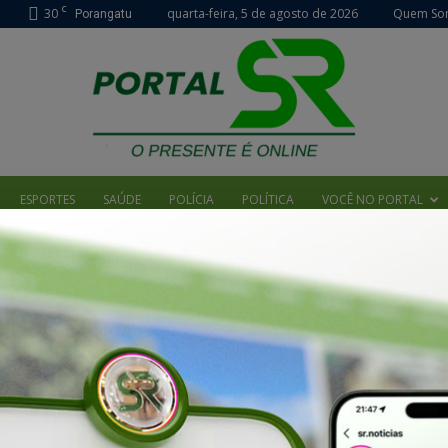
C
30
quarta-feira, 5 de agosto de 2026
Quem So
Porangatu
ESPORTES
SAÚDE
POLÍCIA
POLÍTICA
VOCÊ NO PORTAL
Portal
Aciap inicia sorteios da Poranatal
2021
SR
Sérgio Rodrigues
-
22 de novembro de 2021