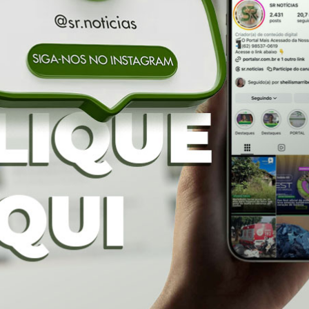
a
Porangatu tem representante no
Embaixadores da Inovação
Sérgio Rodrigues
-
17 de janeiro de 2021
Página 2 de 2
BRE NÓS
S